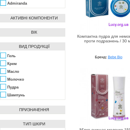
Admiranda
Aedes de Venustas
АКТИВНІ КОМПОНЕНТИ
Affinity Bay
Agent Provocateur
ВІК
Ahava
Компактна пудра для немов
проти подразнень / 30 
Ainhoa
ВИД ПРОДУКЦІЇ
Alba Botanica
Гель
Бренд:
Bebe Bio
Alfred Dunhill
Крем
ALG&SPA
Масло
Algologie
Молочко
Algotherm
Пудра
Alissa Beauté
Шампунь
Allpresan
AlmaWin
ПРИЗНАЧЕННЯ
Alpen Dent
Alta Moda
ТИП ШКІРИ
Alter Heideschafer
М'яке очищає молочко 15