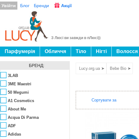
Увійти
Блог
Бренди
Акції
З Люсі ви завжди в пЛюсі))
Парфумерія
Обличчя
Тіло
Нігті
Волосся
БРЕНД:
Lucy.org.ua ➤
Bebe Bio ➤
3LAB
3ME Maestri
50 Megumi
Сортувати за
A1 Cosmetics
About Me
Acqua Di Parma
ADF
Adidas