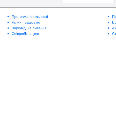
BioLab Estetic
Bioline
Bionsen Zen
Програма лояльності
П
BioRepair
Як ми працюємо
Б
Відповіді на питання
А
Biosilk
Співробітництво
Ст
Biotherm
Biotonale
Biotrade
Bishoff
Blanx
Blumarine
Boadicea the Victorious
BoomDeAhDah
Bosley
Bottega Veneta
Bourjois
Britney Spears