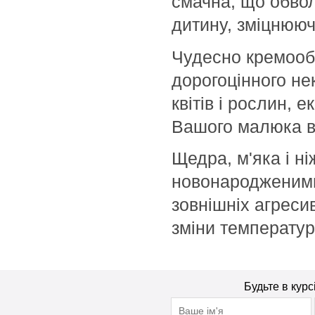
смачна, що обвол
Beigic
дитину, зміцнююч
Bell
Bellapierre
Чудесно кремооб
Bellefontaine
дорогоцінного не
Bellitas
квітів і рослин, 
Bellure
Вашого малюка в 
Belweder
Bema
Щедра, м'яка і ні
Benetton
новонародженими
Bentley
зовнішніх агресив
Bentley Organic
Benton
зміни температур
BeYu
Bheyse
Bio-Logical
Будьте в курс
Bioearth