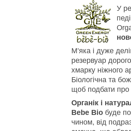
Armand Basi
У ре
Ascania
пед
Aubrey
Avalon Organics
Org
Awesome Colors
нов
Azzaro
М'яка і дуже дел
Babe Laboratorios
Bademeisterei
резервуар дорого
Badgley Mischka
хмарку ніжного 
Baldessarini
Біологічна та бо
Baltic Collagen
щоб подбати про
Banana Republic
Bandi Cosmetics
Органік і натур
Barex
Bebe Bio
буде по
Beard Club
чином, від подраз
BeautyHall
Bebe Bio