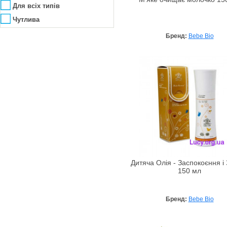
Для всіх типів
Amazscent
Чутлива
Ambra
Бренд:
Bebe Bio
Amouage
Anacis
Angel Schlesser
Anna Lotan
Anna Sui
Annick Goutal
Antonio Banderas
ApaCare
Aramis
Archon Vitamin Corporation
Дитяча Олія - Заспокоєння і
150 мл
Arcocere
Argital
Бренд:
Bebe Bio
Arkana
Armaf