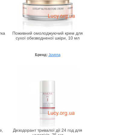
тка
Поживний омолоджуючий крем для
сухої обезводненої шкіри, 10 мл
Бренд:
Juvena
e,
Дезодорант тривалої дії 24 год для