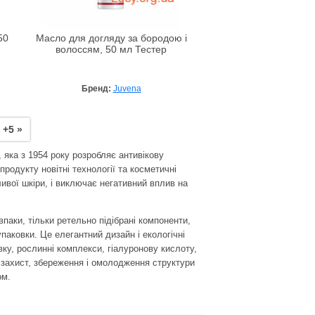
50
Масло для догляду за бородою і
волоссям, 50 мл Тестер
Бренд:
Juvena
+5 »
 яка з 1954 року розробляє антивікову
продукту новітні технології та косметичні
вої ​​шкіри, і виключає негативний вплив на
паки, тільки ретельно підібрані компоненти,
упаковки. Це елегантний дизайн і екологічні
ку, рослинні комплекси, гіалуронову кислоту,
а захист, збереження і омолодження структури
ом.