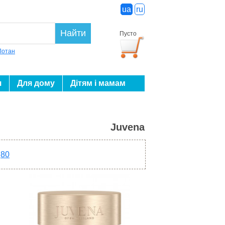
ua
ru
Найти
Пусто
Лотан
я
Для дому
Дітям і мамам
Juvena
80