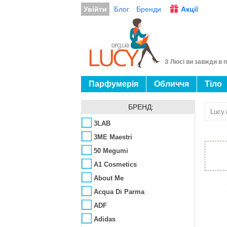
Увійти
Блог
Бренди
Акції
З Люсі ви завжди в п
Парфумерія
Обличчя
Тіло
БРЕНД:
Lucy.
3LAB
3ME Maestri
50 Megumi
A1 Cosmetics
About Me
Acqua Di Parma
ADF
Adidas