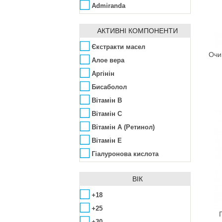
Admiranda
Aedes de Venustas
АКТИВНІ КОМПОНЕНТИ
Affinity Bay
Agent Provocateur
Єкстракти масел
Очи
Ahava
Алое вера
Ainhoa
Аргінін
Alba Botanica
Бисаболол
Alfred Dunhill
Вітамін B
ALG&SPA
Вітамін C
Algologie
Вітамін А (Ретинол)
Algotherm
Вітамін Е
Alissa Beauté
Гіалуронова кислота
Allpresan
Гліколева кислота
ВІК
AlmaWin
Екстракт ікри
Alpen Dent
Екстракт календули
+18
Alta Moda
Екстракти водоростей
+25
Alter Heideschafer
Еластин
+30