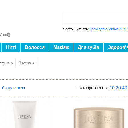
Часто шукають:
Крем для обличчя Ана 
Люсі))
Нігті
Волосся
Макіяж
Для зубів
Здоров'
org.ua ➤
Juvena ➤
Показувати по:
10
20
40
Сортувати за