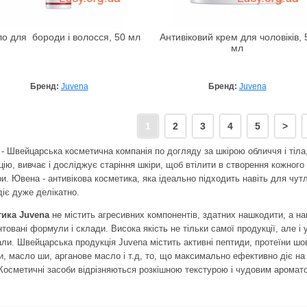
о для бороди і волосся, 50 мл
Антивіковий крем для чоловіків, 
мл
Бренд:
Juvena
Бренд:
Juvena
1
2
3
4
5
>
 - Швейцарська косметична компанія по догляду за шкірою обличчя і тіла,
ію, вивчає і досліджує старіння шкіри, щоб втілити в створення кожного 
. Ювена - антивікова косметика, яка ідеально підходить навіть для чутли
діє дуже делікатно.
ика Juvena
не містить агресивних компонентів, здатних нашкодити, а нав
товані формули і склади. Висока якість не тільки самої продукції, але і 
али. Швейцарська продукція Juvena містить активні пептиди, протеїни шов
ни, масло ши, арганове масло і т.д, то, що максимально ефективно діє н
 Косметичні засоби відрізняються розкішною текстурою і чудовим аромат