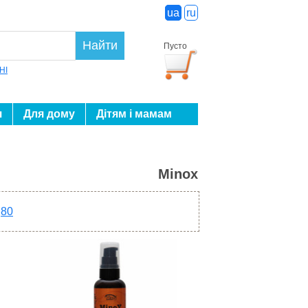
ua
ru
Найти
Пусто
HI
я
Для дому
Дітям і мамам
Minox
80