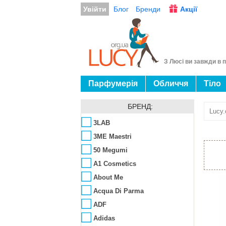
Увійти
Блог
Бренди
Акції
З Люсі ви завжди в п
Парфумерія
Обличчя
Тіло
БРЕНД:
Lucy.
3LAB
3ME Maestri
50 Megumi
A1 Cosmetics
About Me
Acqua Di Parma
ADF
Adidas