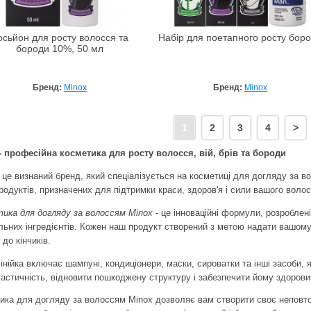
осьйон для росту волосся та
Набір для поетапного росту бор
бороди 10%, 50 мл
Бренд:
Minox
Бренд:
Minox
1
2
3
4
>
- професійна косметика для росту волосся, вій, брів та бороди
- це визнаний бренд, який спеціалізується на косметиці для догляду за 
продуктів, призначених для підтримки краси, здоров'я і сили вашого волос
ика для догляду за волоссям Minox
- це інноваційні формули, розроблен
льних інгредієнтів. Кожен наш продукт створений з метою надати вашом
 до кінчиків.
інійка включає шампуні, кондиціонери, маски, сироватки та інші засоби,
ластичність, відновити пошкоджену структуру і забезпечити йому здорови
ика для догляду за волоссям Minox дозволяє вам створити своє неповто