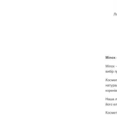
Beigic
Охолодження
Bell
Очищення
Л
Bellapierre
Пом'якшення
Bellefontaine
Проти лупи
Bellitas
Регенерація
Bellure
Стимуляція росту
Belweder
Сухе, пошкоджене волосся
Bema
Minox 
Benetton
Minox 
Bentley
вибір 
Bentley Organic
Космет
Benton
натура
BeYu
коренів
Bheyse
Наша л
Bio-Logical
його е
Bioearth
Космет