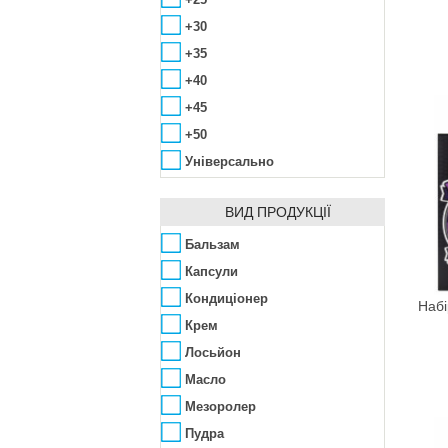
Amazscent
+30
Ambra
+35
Amouage
+40
Anacis
+45
Angel Schlesser
+50
Anna Lotan
Універсально
Anna Sui
Annick Goutal
ВИД ПРОДУКЦІЇ
Antonio Banderas
Бальзам
ApaCare
Капсули
Aramis
Кондиціонер
Набі
Archon Vitamin Corporation
Крем
Arcocere
Лосьйон
Argital
Масло
Arkana
Мезоролер
Armaf
Пудра