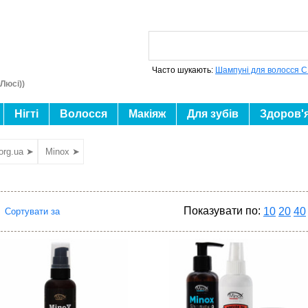
Часто шукають:
Шампуні для волосся C
Люсі))
Нігті
Волосся
Макіяж
Для зубів
Здоров'
org.ua ➤
Minox ➤
Показувати по:
10
20
40
Сортувати за