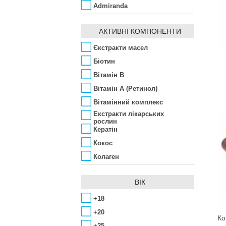
Admiranda
Aedes de Venustas
АКТИВНІ КОМПОНЕНТИ
Affinity Bay
Agent Provocateur
Єкстракти масел
Ahava
Біотин
Ainhoa
Вітамін B
Alba Botanica
Вітамін А (Ретинол)
Alfred Dunhill
Вітамінний комплекс
Екстракти лікарських
ALG&SPA
рослин
Algologie
Кератін
Algotherm
Кокос
Alissa Beauté
Колаген
Allpresan
Лимонна
ВІК
AlmaWin
Міноксидил
Alpen Dent
Пантенол
+18
Alta Moda
Ретинол
+20
Ко
Alter Heideschafer
Цинк
+25