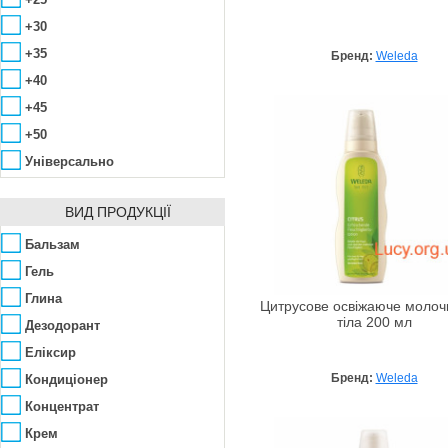
Amazscent
+30
Ambra
+35
Бренд:
Weleda
Amouage
+40
Anacis
+45
Angel Schlesser
+50
Anna Lotan
Універсально
Anna Sui
Annick Goutal
ВИД ПРОДУКЦІЇ
Antonio Banderas
Бальзам
ApaCare
Гель
Aramis
Глина
Цитрусове освіжаюче молоч
Archon Vitamin Corporation
тіла 200 мл
Дезодорант
Arcocere
Еліксир
Argital
Бренд:
Weleda
Кондиціонер
Arkana
Концентрат
Armaf
Крем