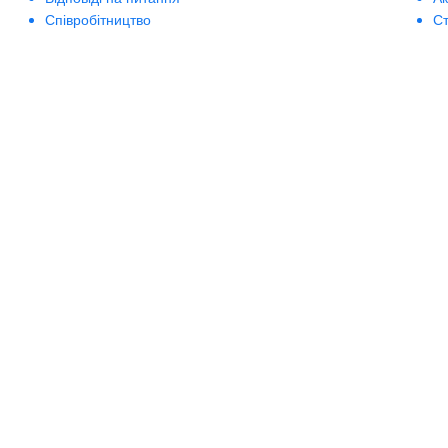
BioLab Estetic
Співробітництво
Ст
Bioline
Bionsen Zen
BioRepair
Biosilk
Biotherm
Biotonale
Biotrade
Bishoff
Blanx
Blumarine
Boadicea the Victorious
BoomDeAhDah
Bosley
Bottega Veneta
Bourjois
Britney Spears