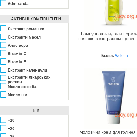
Admiranda
Aedes de Venustas
АКТИВНІ КОМПОНЕНТИ
Affinity Bay
Agent Provocateur
Єкстракт ромашки
Шампунь-догляд для норма
Ahava
Єкстракти масел
волосся з екстрактом проса,
Ainhoa
Алое вера
Alba Botanica
Вітамін C
Бренд:
Weleda
Alfred Dunhill
Вітамін Е
ALG&SPA
Екстракт календули
Екстракти лікарських
Algologie
рослин
Algotherm
Масло жожоба
Alissa Beauté
Масло ши
Allpresan
Мигдальна кислота
ВІК
AlmaWin
Молочна кислота
Alpen Dent
Розмарин
+18
Alta Moda
+20
Чоловічий крем для гоління
Alter Heideschafer
+25