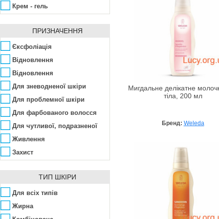
Armand Basi
Крем - гель
Ascania
Лосьйон
Aubrey
ПРИЗНАЧЕННЯ
Маска
Avalon Organics
Масло
Єксфоліація
Awesome Colors
Мило
Відновлення
Azzaro
Молочко
Відновлення
Babe Laboratorios
Пілінг
Для зневодненої шкіри
Мигдальне делікатне молоч
Bademeisterei
тіла, 200 мл
Паста
Для проблемної шкіри
Badgley Mischka
Сироватка
Для фарбованого волосся
Baldessarini
Бренд:
Weleda
Тонік
Для чутливої, подразненої
Baltic Collagen
Шампунь
Живлення
Banana Republic
Захист
Bandi Cosmetics
Зволоження
Barex
Зменшення мімічних
ТИП ШКІРИ
зморшок
Beard Club
Ліфтинг, підтягування
Для всіх типів
шкіри
BeautyHall
Матування, звуження пор
Жирна
Bebe Bio
Омолодження