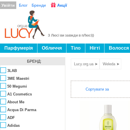
Увійти
Блог
Бренди
Акції
З Люсі ви завжди в пЛюсі))
Парфумерія
Обличчя
Тіло
Нігті
Волосся
БРЕНД:
Lucy.org.ua ➤
Weleda ➤
3LAB
3ME Maestri
50 Megumi
Сортувати за
A1 Cosmetics
About Me
Acqua Di Parma
ADF
Adidas