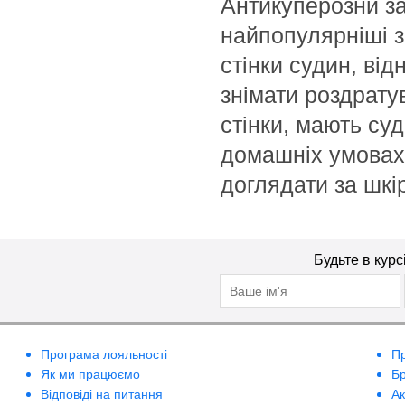
Антикуперозни за
найпопулярніші з 
стінки судин, ві
знімати роздрату
стінки, мають суд
домашніх умовах
доглядати за шкі
Будьте в курс
Програма лояльності
П
Як ми працюємо
Б
Відповіді на питання
А