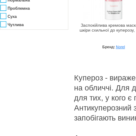
Нормальна
Зменшення мімічних
Проблемна
зморшок
Ліфтинг, підтягування
Суха
шкіри
Матування, звуження пор
Чутлива
Заспокійлива кремова маск
шкіри схильної до куперозу,
Омолодження
Освітлення
Бренд:
Norel
Охолодження
Очищення
Підвищення еластичності
Пом'якшення
Купероз - вираже
Протизапальна
на обличчі. Для 
Регенерація
для тих, у кого є
Розгладження зморшок
Антикуперозний 
Сяяння
Тонізація
запобігають вини
Укладка