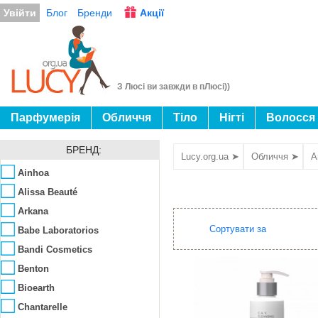
Увійти
Блог
Бренди
Акції
З Люсі ви завжди в пЛюсі))
Парфумерія
Обличчя
Тіло
Нігті
Волосся
БРЕНД:
Lucy.org.ua ➤
Обличчя ➤
А
Ainhoa
Alissa Beauté
Arkana
Сортувати за
Babe Laboratorios
Bandi Cosmetics
Benton
Bioearth
Chantarelle