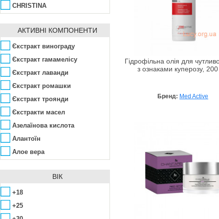
CHRISTINA
Demax
АКТИВНІ КОМПОНЕНТИ
Derma E
Dermophisiologique
Єкстракт винограду
Dr. Kadir
Єкстракт гамамелісу
Гідрофільна олія для чутливо
з ознаками куперозу, 200
Dr. Spiller
Єкстракт лаванди
Dr.Ceuracle
Єкстракт ромашки
Бренд:
Med Active
Ella Bache
Єкстракт троянди
Freihaut
Єкстракти масел
H2organic
Азелаїнова кислота
Janssen Cosmetics
Алантоїн
JEAN DARCEL
Алое вера
Jeu'Demeure
Арбутин
ВІК
Kaetana
Аскорбінова кислота
La Grace
Бисаболол
+18
LEOREX
Вітамін C
+25
Marbert
Вітамін А (Ретинол)
+30