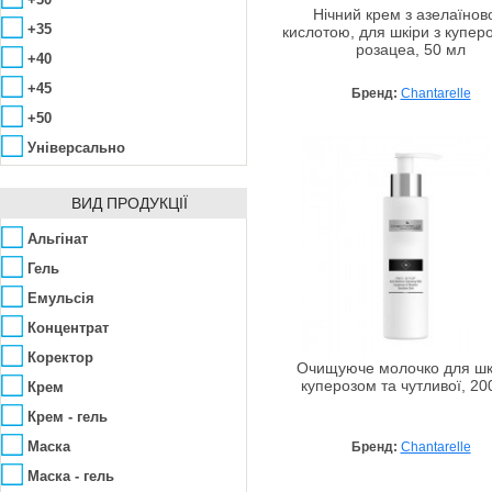
Нічний крем з азелаїно
Med Active
Вітамін Е
+35
кислотою, для шкіри з купер
розацеа, 50 мл
Mesoestetic
Вітамінний комплекс
+40
Mezomed
Гіалуронова кислота
+45
Бренд:
Chantarelle
Nannic
Гінко білоба
+50
NanoCode
Гамамеліс
Універсально
Natinuel
Гліколева кислота
Naturalissimo
ВИД ПРОДУКЦІЇ
Гліцерин
Needly
Евкаліпт
Альгінат
Norel
Екстракт зеленого чаю
Гель
Onmacabim
Екстракт кінського каштана
Емульсія
Organique
Екстракт календули
Концентрат
Pelart Laboratory
Екстракт чайного дерева
Коректор
Очищуюче молочко для шк
PHarmika
Екстракти водоростей
куперозом та чутливої, 20
Крем
Екстракти лікарських
Piel Cosmetics
Крем - гель
рослин
Pro You Professional
Еластин
Маска
Бренд:
Chantarelle
Ryor
Каолін
Маска - гель