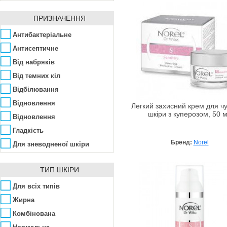
TETe Cosmeceutical
Койева кислота
Маска - крем
Wherteimar
Колаген
ПРИЗНАЧЕННЯ
Молочко
Масло жожоба
Мус
Антибактеріальне
Масло ши
Патчі
Антисептичне
Ментол
Порошок
Від набряків
Молочна кислота
Сироватка
Від темних кіл
Омега
Тонік
Відбілювання
Пантенол
Відновлення
Легкий захисний крем для чу
Пептиди
шкіри з куперозом, 50 
Відновлення
Равликовий екстракт
Гладкість
Саліцилова кислота
Бренд:
Norel
Для зневодненої шкіри
Сечовина
Для проблемної шкіри
Стовбурові клітини
ТИП ШКІРИ
Для чутливої, подразненої
Фітинова кислота
Живлення
Для всіх типів
Ферулова кислота
Захист
Жирна
Центелла
Зволоження
Комбінована
Цинк
Зміцнення судин