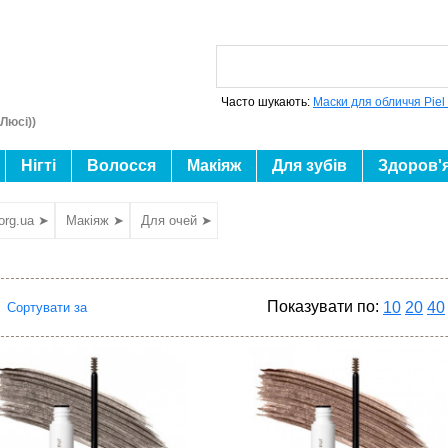
Часто шукають:
Маски для обличчя Piel
Люсі))
Нігті
Волосся
Макіяж
Для зубів
Здоров'
org.ua ➤
Макіяж ➤
Для очей ➤
Показувати по:
10
20
40
Сортувати за