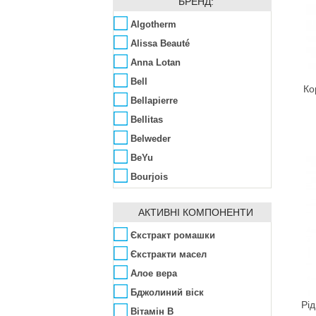
БРЕНД:
Algotherm
Alissa Beauté
Anna Lotan
Bell
Ко
Bellapierre
Bellitas
Belweder
BeYu
Bourjois
Chambor
АКТИВНІ КОМПОНЕНТИ
Chandi
Chanel
Єкстракт ромашки
Christian Dior
Єкстракти масел
Debby
Алое вера
Deborah
Бджолиний віск
Рід
E.L.F.
Вітамін B