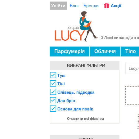
Увійти
Блог
Бренди
Акції
З Люсі ви завжди в п
Парфумерія
Обличчя
Тіло
ВИБРАНІ ФІЛЬТРИ
Lucy.
Туш
Тіні
Олівець, підводка
Для брів
Основа для повік
Очистити всі фільтри