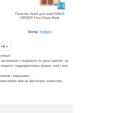
Палетка тіней для очей MALE
ORDER First Class Male
Бренд:
TheBalm
+5 »
 повал!
их ми можемо створювати як денні макіяжі, це
створити і подкорректівать форму очей і віко.
'ємніше і виразними.
оригування брів-це фіксатори, коректори,