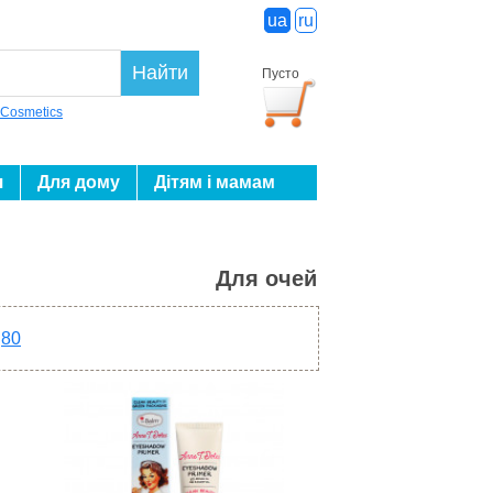
ua
ru
Найти
Пусто
 Cosmetics
я
Для дому
Дітям і мамам
Для очей
80