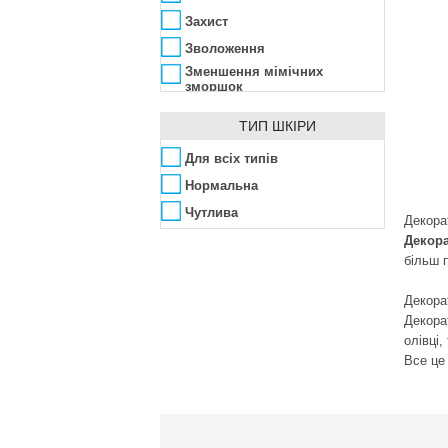
SkinFood
Захист
Sleek MakeUP
Зволоження
Terre d'Oc
Зменшення мімічних
зморшок
TheBalm
Омолодження
Tony Moly
ТИП ШКІРИ
Очищення
Vipera
Підвищення еластичності
Для всіх типів
Vivienne Sabo
Пом'якшення
Нормальна
Yves Saint Laurent
Розгладження зморшок
Чутлива
Декора
Zuii Organic
Декора
більш п
Декорат
Декорат
олівці,
Все це