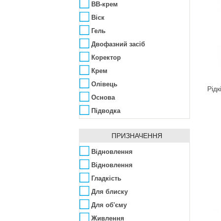
Lumene
BB-крем
L’Oréal
Віск
Maike
Гель
Make Up Me
Двофазний засіб
Makeup Revolution
Коректор
Malu Wilz
Крем
Max Factor
Олівець
Рідк
Maybelline
Основа
Milani
Підводка
Missha
Підводка-олівець
Nouba
ПРИЗНАЧЕННЯ
Пудра
NYX
Тіні
Відновлення
Planter's
Тіні-олівець
Відновлення
Pretty
Туш
Гладкість
Pupa
Фарба
Для блиску
Rimmel
Для об'єму
Shiseido
Живлення