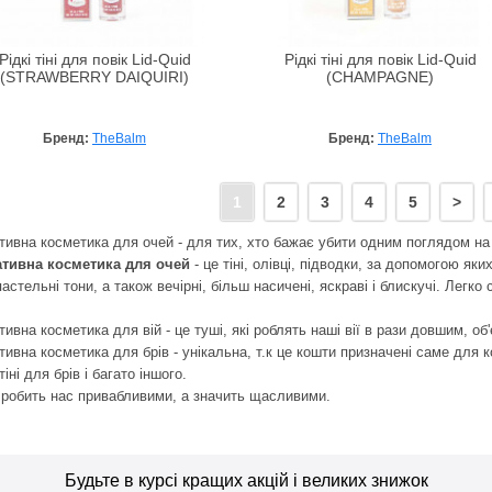
Рідкі тіні для повік Lid-Quid
Рідкі тіні для повік Lid-Quid
(STRAWBERRY DAIQUIRI)
(CHAMPAGNE)
Бренд:
TheBalm
Бренд:
TheBalm
1
2
3
4
5
>
тивна косметика для очей - для тих, хто бажає убити одним поглядом на
тивна косметика для очей
- це тіні, олівці, підводки, за допомогою як
астельні тони, а також вечірні, більш насичені, яскраві і блискучі. Легко 
ивна косметика для вій - це туші, які роблять наші вії в рази довшим, об
ивна косметика для брів - унікальна, т.к це кошти призначені саме для к
 тіні для брів і багато іншого.
 робить нас привабливими, а значить щасливими.
Будьте в курсі кращих акцій і великих знижок