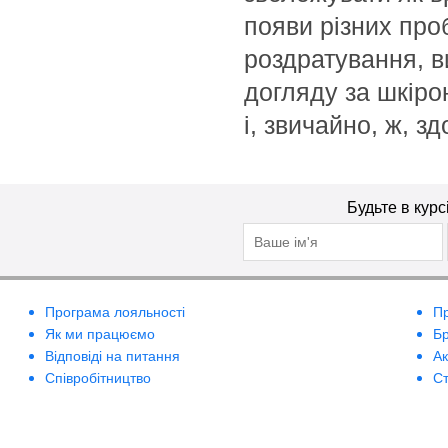
Juvena
Фруктові кислоти
появи різних проб
Kaetana
Центелла
роздратування, в
Kanebo
Цераміди
догляду за шкіро
KayPro
Цинк
і, звичайно, ж, зд
Khadi
Шавлія
KosMystik
Шовк павутини
Krauterhof
La Claree
Будьте в курс
La Grace
Lamic Cosmetici
Lancome
LEOREX
Програма лояльності
П
Як ми працюємо
Б
Lirene
Відповіді на питання
А
Lumene
Співробітництво
Ст
Mades Cosmetics
Malu Wilz
Marbert