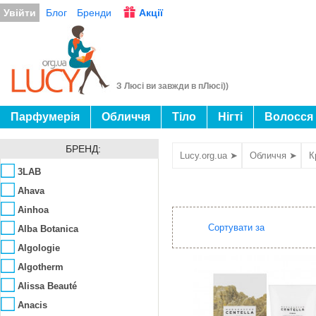
Увійти
Блог
Бренди
Акції
З Люсі ви завжди в пЛюсі))
Парфумерія
Обличчя
Тіло
Нігті
Волосся
БРЕНД:
Lucy.org.ua ➤
Обличчя ➤
К
3LAB
Ahava
Ainhoa
Сортувати за
Alba Botanica
Algologie
Algotherm
Alissa Beauté
Anacis