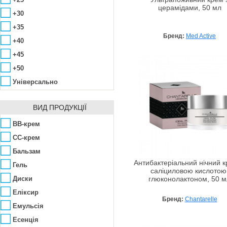
церамідами, 50 мл
Bioline
Алантоїн
+30
Biotherm
Алое вера
+35
Бренд:
Med Active
Biotrade
Арбутин
+40
Bishoff
Аргінін
+45
Canaan Dead Sea
Аргірелін
+50
Cannaderm
Арніка
Універсально
Care & Beauty Line
Аскорбінова кислота
Ceano Cosmetics
ВИД ПРОДУКЦІЇ
Біотин
Chandi
Бджолиний віск
BB-крем
Chantarelle
Бисаболол
CC-крем
Christian Dior
Вітамін B
Бальзам
CHRISTINA
Вітамін C
Антибактеріальний нічний к
Гель
саліциловою кислотою
Clarena
Вітамін А (Ретинол)
Диски
глюконолактоном, 50 м
Clinians
Вітамін Е
Еліксир
Бренд:
Chantarelle
CLIV
Вітамінний комплекс
Емульсія
Corine de farme
Гіалуронова кислота
Есенція