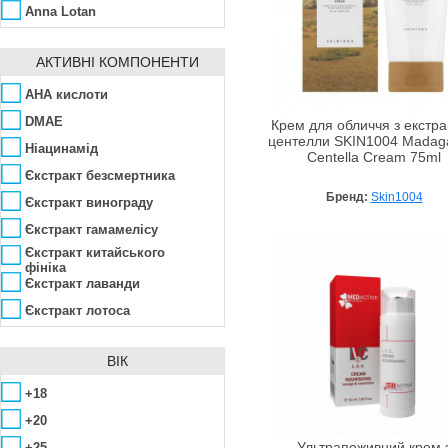
Anna Lotan
Argital
АКТИВНІ КОМПОНЕНТИ
Arkana
Aubrey
AHA кислоти
Avalon Organics
DMAE
Крем для обличчя з екстр
центелли SKIN1004 Madag
Babe Laboratorios
Hіацинамід
Centella Cream 75ml
Baltic Collagen
Єкстракт безсмертника
Бренд:
Skin1004
Bandi Cosmetics
Єкстракт винограду
Beigic
Єкстракт гамамелісу
Єкстракт китайського
Bellefontaine
фініка
Bellitas
Єкстракт лаванди
Belweder
Єкстракт лотоса
Bema
Єкстракт ромашки
ВІК
Benton
Єкстракт троянди
Bio-Logical
Єкстракти масел
+18
Bioearth
Азелаїнова кислота
+20
BioLab Estetic
Азулен
+25
Ультрапоживний крем 