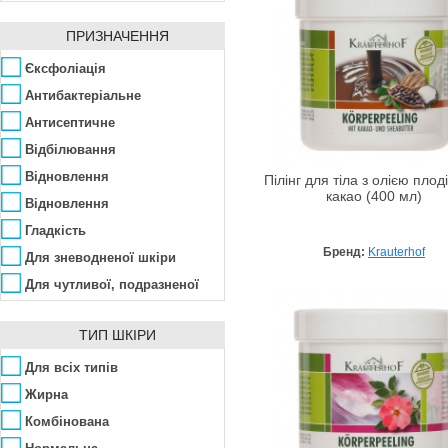
Krauterhof
Скраб
Lirene
ПРИЗНАЧЕННЯ
Mades Cosmetics
Єксфоліація
Mj Care
Антибактеріальне
Mon Platin DSM
Антисептичне
Nannic
Відбілювання
Naobay
Відновлення
Пілінг для тіла з олією плоді
Natinuel
какао (400 мл)
Відновлення
Nectarome
Гладкість
Norel
Бренд:
Krauterhof
Для зневодненої шкіри
Organique
Для чутливої, подразненої
Pelart Laboratory
Живлення
Petitfee
ТИП ШКІРИ
Захист
PHarmika
Зволоження
Для всіх типів
Phytoceane
Ліфтинг, підтягування
Жирна
шкіри
PHYTOMER
Омолодження
Комбінована
Premier
Освітлення