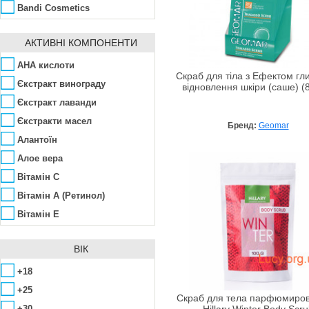
Bandi Cosmetics
Bellitas
АКТИВНІ КОМПОНЕНТИ
Bioline
Biotherm
AHA кислоти
Скраб для тіла з Ефектом гл
Bourjois
Єкстракт винограду
відновлення шкіри (саше) (
Canaan Dead Sea
Єкстракт лаванди
Care & Beauty Line
Єкстракти масел
Бренд:
Geomar
Ceano Cosmetics
Алантоїн
CHRISTINA
Алое вера
Clarena
Вітамін C
Clinians
Вітамін А (Ретинол)
Demax
Вітамін Е
Dr. Kadir
Гліколева кислота
ВІК
Dr. Spiller
Гліцерин
Dr.Ceuracle
Екстракт зеленого чаю
+18
D`vine
Екстракти водоростей
+25
Скраб для тела парфюмиро
Екстракти лікарських
Effiderm
+30