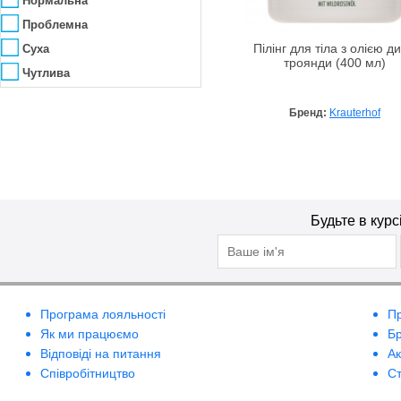
Нормальна
Pupa
Очищення
Проблемна
Ryor
Підвищення еластичності
Суха
Пілінг для тіла з олією ди
троянди (400 мл)
Sea of Spa
Пом'якшення
Чутлива
Senshua
Протизапальна
Shira
Бренд:
Krauterhof
Регенерація
VALMONT
Розгладження зморшок
Wherteimar
Сяяння
White Mandarin
Тонізація
Будьте в курс
Програма лояльності
П
Як ми працюємо
Б
Відповіді на питання
А
Співробітництво
Ст