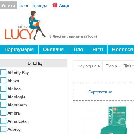
Увійти
Блог
Бренди
Акції
З Люсі ви завжди в пЛюсі))
Парфумерія
Обличчя
Тіло
Нігті
Волосся
БРЕНД:
Lucy.org.ua ➤
Тіло ➤
Пілін
Affinity Bay
Ahava
Ainhoa
Сортувати за
Algologie
Algotherm
Ambra
Anna Lotan
Aubrey