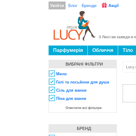
Увійти
Блог
Бренди
Акції
З Люсі ви завжди в п
Парфумерія
Обличчя
Тіло
ВИБРАНІ ФІЛЬТРИ
Lucy.
Мило
Гелі та лосьйони для душа
Сіль для ванни
Піна для ванни
Очистити всі фільтри
БРЕНД: