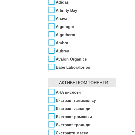
Adidas
Affinity Bay
Ahava
Algologie
Algotherm
Ambra
Aubrey
Avalon Organics
Babe Laboratorios
Bademeisterei
АКТИВНІ КОМПОНЕНТИ
Barex
Bema
AHA кислоти
Bentley
Єкстракт гамамелісу
Bentley Organic
Єкстракт лаванди
Benton
Єкстракт ромашки
Bio-Logical
Єкстракт троянди
С
Bioearth
Єкстракти масел