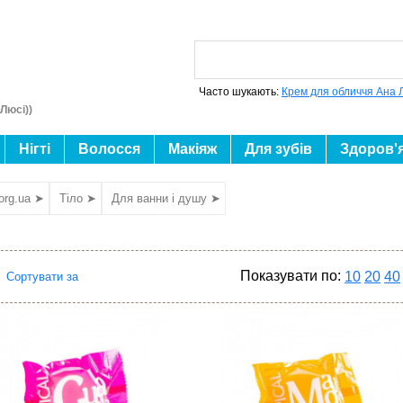
Часто шукають:
Крем для обличчя Ана 
Люсі))
Нігті
Волосся
Макіяж
Для зубів
Здоров'
org.ua ➤
Тіло ➤
Для ванни і душу ➤
Показувати по:
10
20
40
Сортувати за