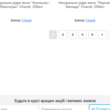
ральне рідке мило "Апельсин і
Натуральне рідке мило "Персик 
Лемонграс" Chandi, 200мл
Авокадо" Chandi, 200мл
Бренд:
Chandi
Бренд:
Chandi
1
2
3
4
5
>
Будьте в курсі кращих акцій і великих знижок
✉ Підпис