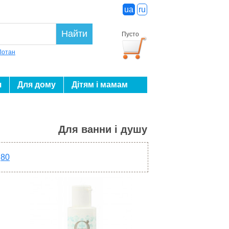
ua
ru
Найти
Пусто
Лотан
я
Для дому
Дітям і мамам
Для ванни і душу
80