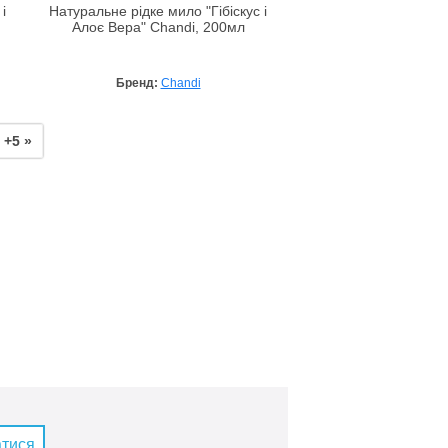
і
Натуральне рідке мило "Гібіскус і
Алоє Вера" Chandi, 200мл
Бренд:
Chandi
+5 »
атися