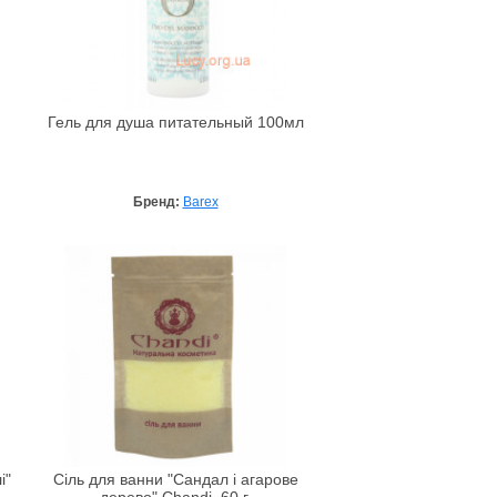
Гель для душа питательный 100мл
Бренд:
Barex
і"
Сіль для ванни "Сандал і агарове