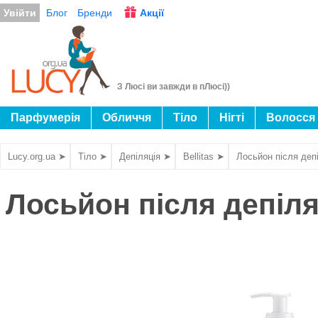
Увійти
Блог
Бренди
Акції
З Люсі ви завжди в пЛюсі))
Парфумерія
Обличчя
Тіло
Нігті
Волосся
Lucy.org.ua ➤
Тіло ➤
Депіляція ➤
Bellitas ➤
Лосьйон після депі
Лосьйон після депіля