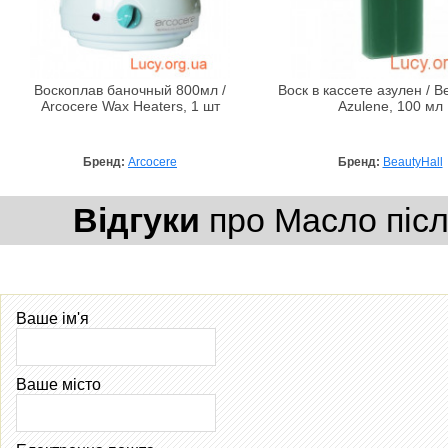
Воскоплав баночный 800мл /
Воск в кассете азулен / B
Arcocere Wax Heaters, 1 шт
Azulene, 100 мл
Бренд:
Arcocere
Бренд:
BeautyHall
Відгуки
про Масло післ
Ваше ім'я
Ваше місто