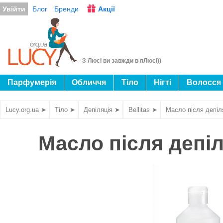
Увійти
Блог
Бренди
Акції
З Люсі ви завжди в пЛюсі))
Парфумерія
Обличчя
Тіло
Нігті
Волосся
Lucy.org.ua ➤
Тіло ➤
Депіляція ➤
Bellitas ➤
Масло після депіл
Масло після депіл