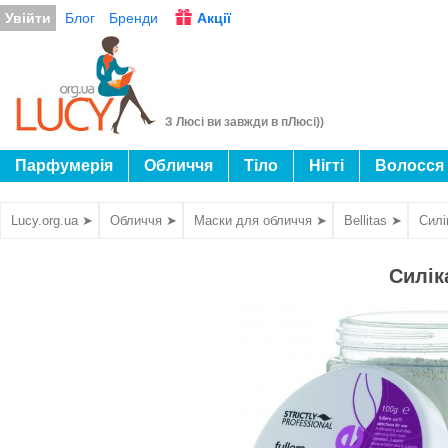
Увійти
Блог
Бренди
Акції
З Люсі ви завжди в пЛюсі))
Парфумерія
Обличчя
Тіло
Нігті
Волосся
Lucy.org.ua ➤
Обличчя ➤
Маски для обличчя ➤
Bellitas ➤
Силі
Силік