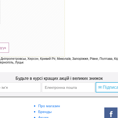
дгук
ів, Дніпропетровськ, Херсон, Кривий Ріг, Миколаїв, Запоріжжя, Рівне, Полтава, К
Тернопіль, Луцьк
Будьте в курсі кращих акцій і великих знижок
✉ Підпис
Про магазин
Бренды
Акции