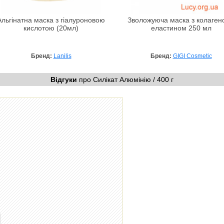
Альгінатна маска з гіалуроновою
Зволожуюча маска з колагено
кислотою (20мл)
еластином 250 мл
Бренд:
Lanilis
Бренд:
GIGI Cosmetic
Відгуки
про Силікат Алюмінію / 400 г