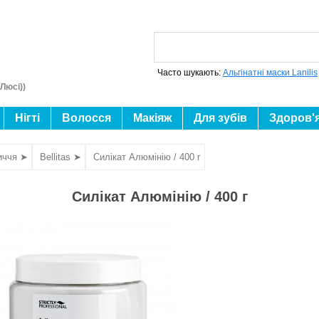
Часто шукають:
Альгінатні маски Lanilis
Люсі))
Нігті
Волосся
Макіяж
Для зубів
Здоров'
иччя ➤
Bellitas ➤
Силікат Алюмінію / 400 г
Силікат Алюмінію / 400 г