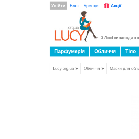
Увійти
Блог
Бренди
Акції
З Люсі ви завжди в п
Парфумерія
Обличчя
Тіло
Lucy.org.ua ➤
Обличчя ➤
Маски для обл