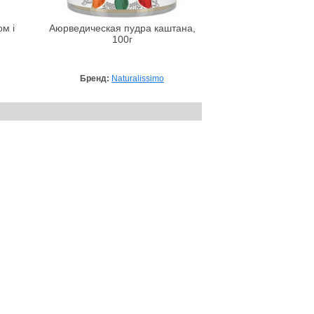
м і
Аюрведическая пудра каштана,
100г
Бренд:
Naturalissimo