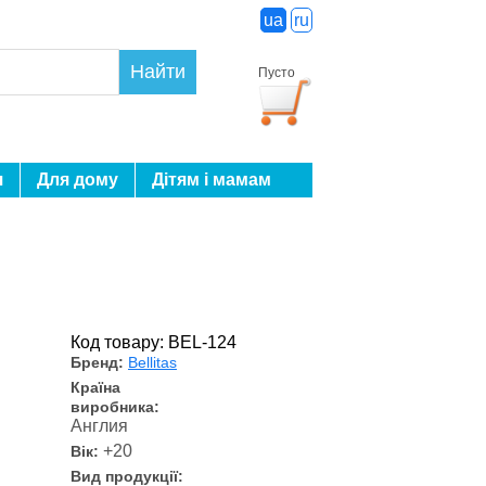
ua
ru
Найти
Пусто
я
Для дому
Дітям і мамам
Код товару: BEL-124
Бренд:
Bellitas
Країна
виробника:
Англия
+20
Вік:
Вид продукції: