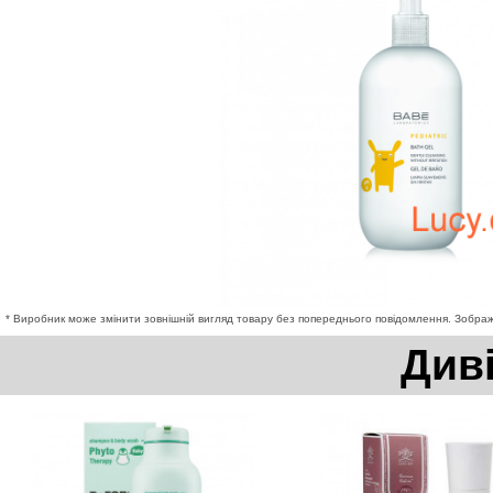
* Виробник може змінити зовнішній вигляд товару без попереднього повідомлення. Зображе
Див