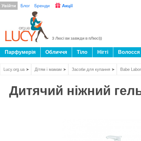
Увійти
Блог
Бренди
Акції
З Люсі ви завжди в пЛюсі))
Парфумерія
Обличчя
Тіло
Нігті
Волосся
Lucy.org.ua ➤
Дітям і мамам ➤
Засоби для купання ➤
Babe Labor
Дитячий ніжний гель