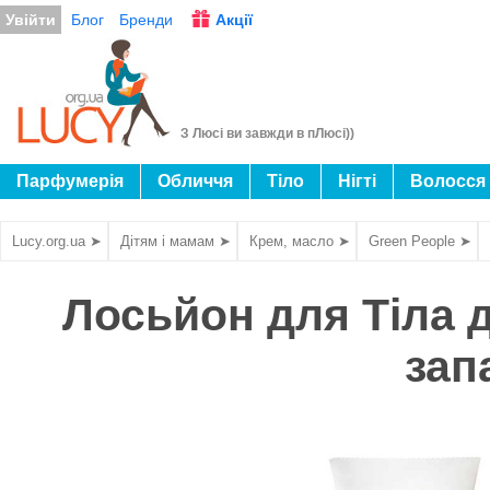
Увійти
Блог
Бренди
Акції
З Люсі ви завжди в пЛюсі))
Парфумерія
Обличчя
Тіло
Нігті
Волосся
Lucy.org.ua ➤
Дітям і мамам ➤
Крем, масло ➤
Green People ➤
Лосьйон для Тіла 
зап