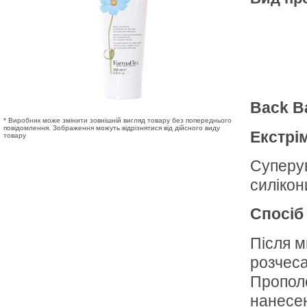
Back B
* Виробник може змінити зовнішній вигляд товару без попереднього
повідомлення. Зображення можуть відрізнятися від дійсного виду
Екстрі
товару
Cуперув
силікон
Спосіб
Після м
розчеса
Прополо
нанесе