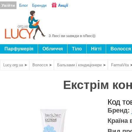
Увійти
Блог
Бренди
Акції
З Люсі ви завжди в пЛюсі))
Парфумерія
Обличчя
Тіло
Нігті
Волосся
Lucy.org.ua ➤
Волосся ➤
Бальзами і кондиціонери ➤
FarmaVita 
Екстрім ко
Код то
Бренд:
Країна
Вид про