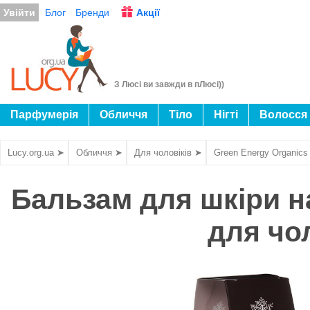
Увійти
Блог
Бренди
Акції
З Люсі ви завжди в пЛюсі))
Парфумерія
Обличчя
Тіло
Нігті
Волосся
Lucy.org.ua ➤
Обличчя ➤
Для чоловіків ➤
Green Energy Organics
Бальзам для шкіри н
для чол