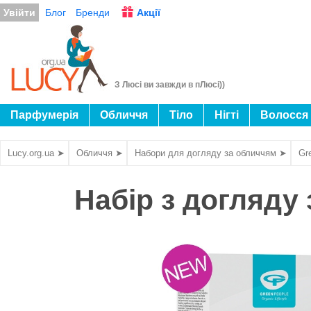
Увійти
Блог
Бренди
Акції
З Люсі ви завжди в пЛюсі))
Парфумерія
Обличчя
Тіло
Нігті
Волосся
Lucy.org.ua ➤
Обличчя ➤
Набори для догляду за обличчям ➤
Gr
Набір з догляду