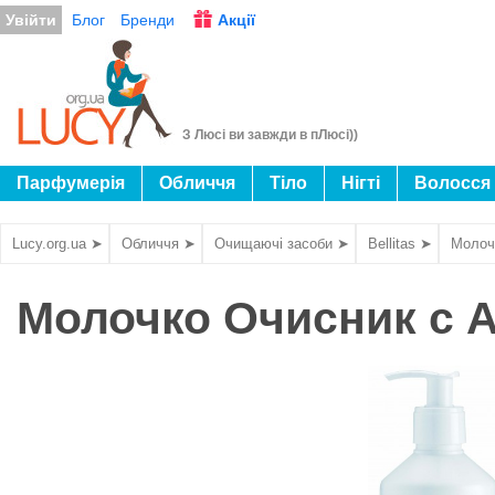
Увійти
Блог
Бренди
Акції
З Люсі ви завжди в пЛюсі))
Парфумерія
Обличчя
Тіло
Нігті
Волосся
Lucy.org.ua ➤
Обличчя ➤
Очищаючі засоби ➤
Bellitas ➤
Молочк
Молочко Очисник c Ал