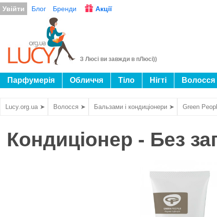
Увійти
Блог
Бренди
Акції
З Люсі ви завжди в пЛюсі))
Парфумерія
Обличчя
Тіло
Нігті
Волосся
Lucy.org.ua ➤
Волосся ➤
Бальзами і кондиціонери ➤
Green Peop
Кондиціонер - Без за