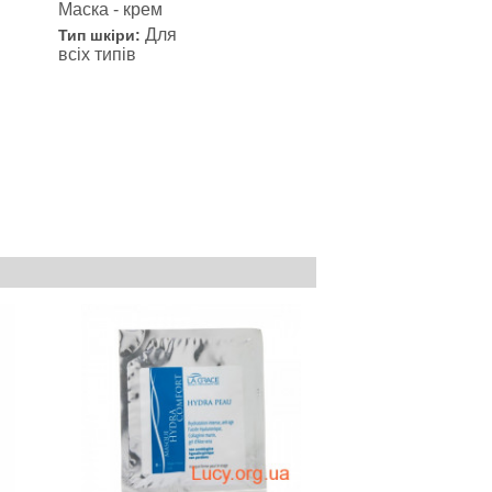
Маска - крем
Для
Тип шкіри:
всіх типів