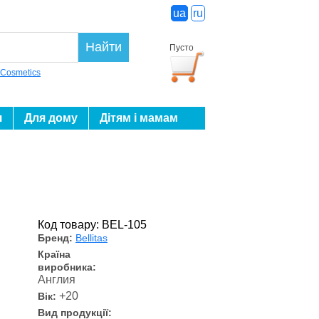
ua
ru
Найти
Пусто
 Cosmetics
я
Для дому
Дітям і мамам
Код товару: BEL-105
Бренд:
Bellitas
Країна
виробника:
Англия
+20
Вік:
Вид продукції: