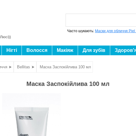
Часто шукають:
Маски для обличчя Piel
Люсі))
Нігті
Волосся
Макіяж
Для зубів
Здоров'
иччя ➤
Bellitas ➤
Маска Заспокійлива 100 мл
Маска Заспокійлива 100 мл