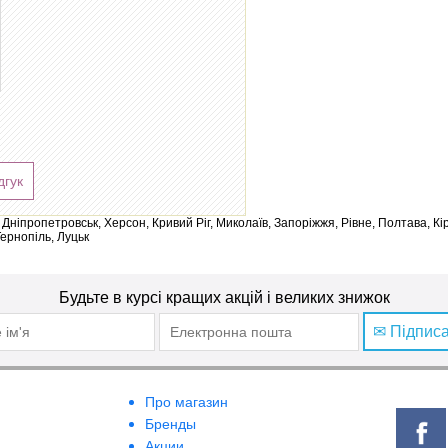
дгук
ів, Дніпропетровськ, Херсон, Кривий Ріг, Миколаїв, Запоріжжя, Рівне, Полтава, К
Тернопіль, Луцьк
Будьте в курсі кращих акцій і великих знижок
✉ Підпис
Про магазин
Бренды
Акции