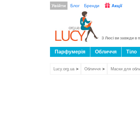
Увійти
Блог
Бренди
Акції
З Люсі ви завжди в п
Парфумерія
Обличчя
Тіло
Lucy.org.ua ➤
Обличчя ➤
Маски для обл