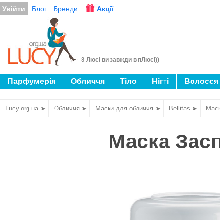
Увійти
Блог
Бренди
Акції
З Люсі ви завжди в пЛюсі))
Парфумерія
Обличчя
Тіло
Нігті
Волосся
Lucy.org.ua ➤
Обличчя ➤
Маски для обличчя ➤
Bellitas ➤
Маск
Маска Засп