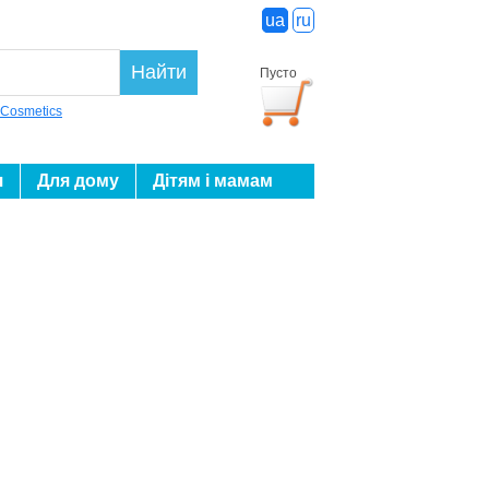
ua
ru
Найти
Пусто
 Cosmetics
я
Для дому
Дітям і мамам