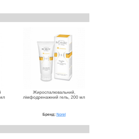
й
Жироспалювальний,
 мл
лімфодренажний гель, 200 мл
Бренд:
Norel