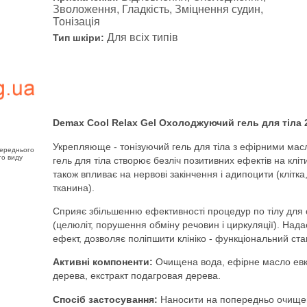
Зволоження, Гладкість, Зміцнення судин,
Тонізація
Для всіх типів
Тип шкіри:
Demax Cool Relax Gel Охолоджуючий гель для тіла 
Укрепляюще - тонізуючий гель для тіла з ефірними мас
переднього
го виду
гель для тіла створює безліч позитивних ефектів на кліт
також впливає на нервові закінчення і адипоцити (клітка
тканина).
Сприяє збільшенню ефективності процедур по тілу для с
(целюліт, порушення обміну речовин і циркуляції). На
ефект, дозволяє поліпшити клініко - функціональний ст
Активні компоненти:
Очищена вода, ефірне масло евка
дерева, екстракт подагровая дерева.
Спосіб застосування:
Наносити на попередньо очищен