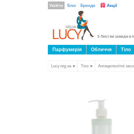
Увійти
Блог
Бренди
Акції
З Люсі ви завжди в п
Парфумерія
Обличчя
Тіло
Lucy.org.ua ➤
Тіло ➤
Антицелюлітні зас