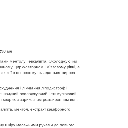
250 мл
лами ментолу і евкаліпта. Охолоджуючий
инному, циркуляторном і м'язовому рівні, а
, з якої в основному складається жирова
худнення і лікування ліподистрофії
дає швидкий охолоджуючий і стимулюючий
ан хворих з варикозним розширенням вен.
ліпта, ментол, екстракт камфорного
у шкіру масажними рухами до повного