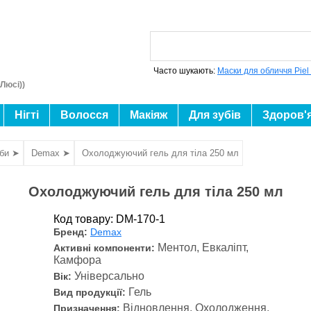
Часто шукають:
Маски для обличчя Piel
Люсі))
Нігті
Волосся
Макіяж
Для зубів
Здоров'
оби ➤
Demax ➤
Охолоджуючий гель для тіла 250 мл
Охолоджуючий гель для тіла 250 мл
Код товару: DM-170-1
Бренд:
Demax
Ментол, Евкаліпт,
Активні компоненти:
Камфора
Універсально
Вік:
Гель
Вид продукції:
Відновлення, Охолодження,
Призначення: