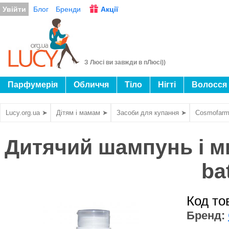
Увійти
Блог
Бренди
Акції
З Люсі ви завжди в пЛюсі))
Парфумерія
Обличчя
Тіло
Нігті
Волосся
Lucy.org.ua ➤
Дітям і мамам ➤
Засоби для купання ➤
Cosmofar
Дитячий шампунь і м
ba
Код то
Бренд: