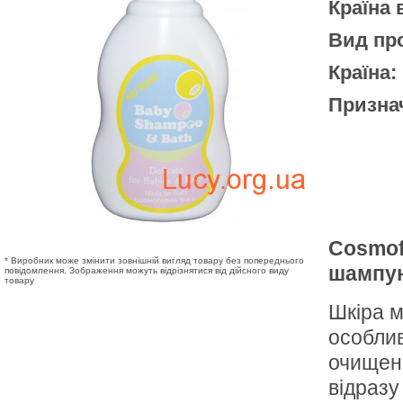
Країна
Вид про
Країна:
Призна
Cosmof
* Виробник може змінити зовнішній вигляд товару без попереднього
шампун
повідомлення. Зображення можуть відрізнятися від дійсного виду
товару
Шкіра м
особлив
очищенн
відразу