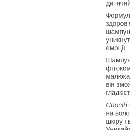
дитячий
Формула
здоров'
шампунь
уникнут
емоції.
Шампунь
фітоком
малюка.
він змо
гладкіс
Спосіб
на воло
шкіру і
Уникайт