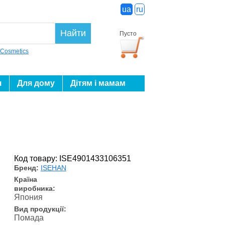
ua
ru
Найти
Пусто
 Cosmetics
я
Для дому
Дітям і мамам
Код товару: ISE4901433106351
Бренд:
ISEHAN
Країна
виробника:
Япония
Вид продукції:
Помада