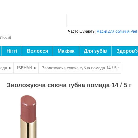
Часто шукають:
Маски для обличчя Piel
Люсі))
Нігті
Волосся
Макіяж
Для зубів
Здоров'
ада ➤
ISEHAN ➤
Зволожуюча сяюча губна помада 14 / 5 г
Зволожуюча сяюча губна помада 14 / 5 г