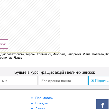
дгук
ів, Дніпропетровськ, Херсон, Кривий Ріг, Миколаїв, Запоріжжя, Рівне, Полтава, К
Тернопіль, Луцьк
Будьте в курсі кращих акцій і великих знижок
✉ Підпис
Про магазин
Бренды
Акции