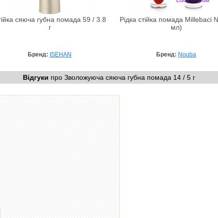
ійка сяюча губна помада 59 / 3.8
Рідка стійка помада Millebaci 
г
мл)
Бренд:
ISEHAN
Бренд:
Nouba
Відгуки
про Зволожуюча сяюча губна помада 14 / 5 г