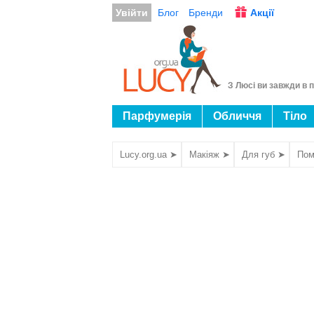
Увійти
Блог
Бренди
Акції
З Люсі ви завжди в п
Парфумерія
Обличчя
Тіло
Lucy.org.ua ➤
Макіяж ➤
Для губ ➤
Пом