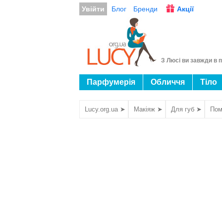
Увійти
Блог
Бренди
Акції
З Люсі ви завжди в п
Парфумерія
Обличчя
Тіло
Lucy.org.ua ➤
Макіяж ➤
Для губ ➤
Пом