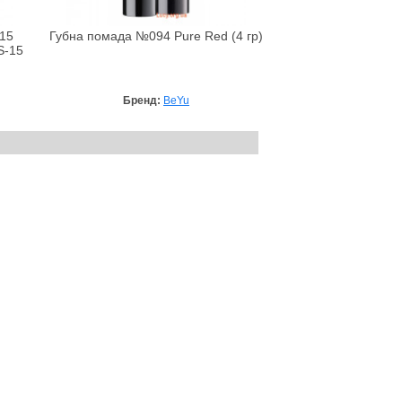
#15
Губна помада №094 Pure Red (4 гр)
S-15
Бренд:
BeYu