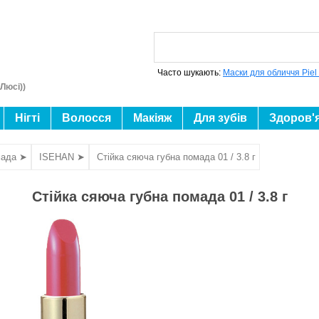
Часто шукають:
Маски для обличчя Piel
Люсі))
Нігті
Волосся
Макіяж
Для зубів
Здоров'
ада ➤
ISEHAN ➤
Стійка сяюча губна помада 01 / 3.8 г
Стійка сяюча губна помада 01 / 3.8 г