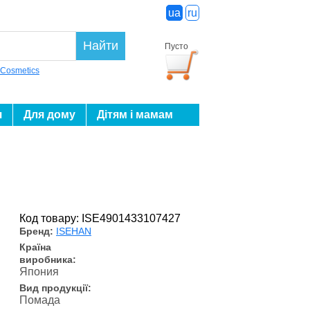
ua
ru
Найти
Пусто
 Cosmetics
я
Для дому
Дітям і мамам
Код товару: ISE4901433107427
Бренд:
ISEHAN
Країна
виробника:
Япония
Вид продукції:
Помада