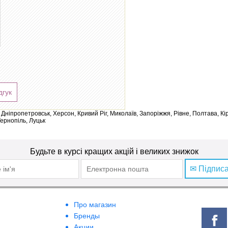
дгук
ів, Дніпропетровськ, Херсон, Кривий Ріг, Миколаїв, Запоріжжя, Рівне, Полтава, К
Тернопіль, Луцьк
Будьте в курсі кращих акцій і великих знижок
✉ Підпис
Про магазин
Бренды
Акции