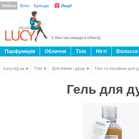
Увійти
Блог
Бренди
Акції
З Люсі ви завжди в пЛюсі))
Парфумерія
Обличчя
Тіло
Нігті
Волосся
Lucy.org.ua ➤
Тіло ➤
Для ванни і душу ➤
Гелі та лосьйони для 
Гель для д