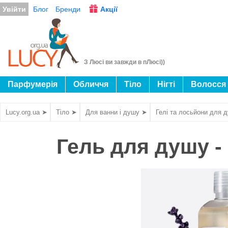
Увійти
Блог
Бренди
Акції
З Люсі ви завжди в пЛюсі))
Парфумерія
Обличчя
Тіло
Нігті
Волосся
Lucy.org.ua ➤
Тіло ➤
Для ванни і душу ➤
Гелі та лосьйони для 
Гель для душу -