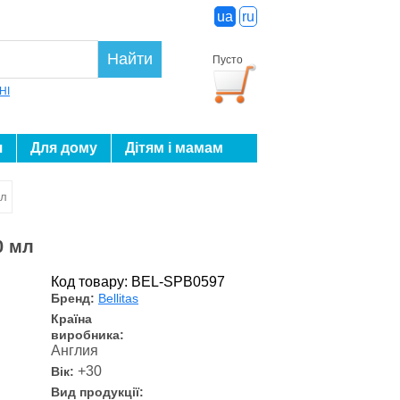
ua
ru
Найти
Пусто
HI
я
Для дому
Дітям і мамам
мл
0 мл
Код товару: BEL-SPB0597
Бренд:
Bellitas
Країна
виробника:
Англия
+30
Вік:
Вид продукції: