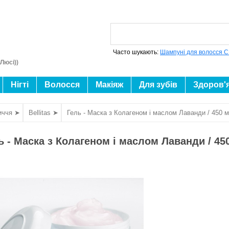
Часто шукають:
Шампуні для волосся C
Люсі))
Нігті
Волосся
Макіяж
Для зубів
Здоров'
иччя ➤
Bellitas ➤
Гель - Маска з Колагеном і маслом Лаванди / 450 
ь - Маска з Колагеном і маслом Лаванди / 45