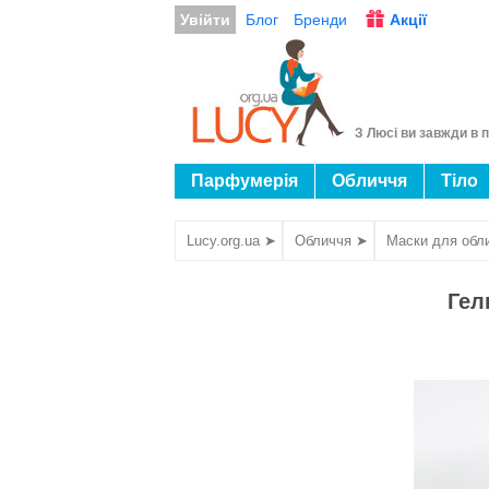
Увійти
Блог
Бренди
Акції
З Люсі ви завжди в п
Парфумерія
Обличчя
Тіло
Lucy.org.ua ➤
Обличчя ➤
Маски для обл
Гел