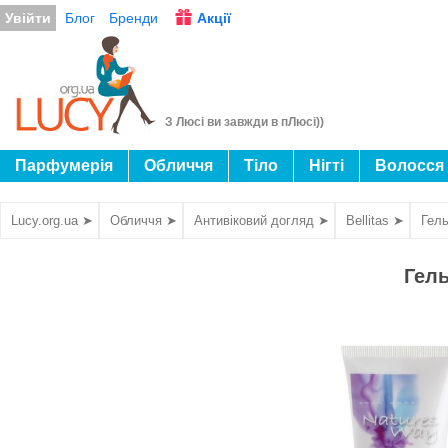
Увійти
Блог
Бренди
Акції
З Люсі ви завжди в пЛюсі))
Парфумерія
Обличчя
Тіло
Нігті
Волосся
Lucy.org.ua ➤
Обличчя ➤
Антивіковий догляд ➤
Bellitas ➤
Гель
Гель