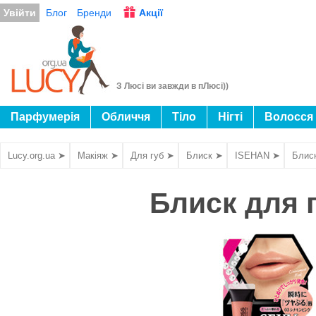
Увійти
Блог
Бренди
Акції
З Люсі ви завжди в пЛюсі))
Парфумерія
Обличчя
Тіло
Нігті
Волосся
Lucy.org.ua ➤
Макіяж ➤
Для губ ➤
Блиск ➤
ISEHAN ➤
Блиск
Блиск для г