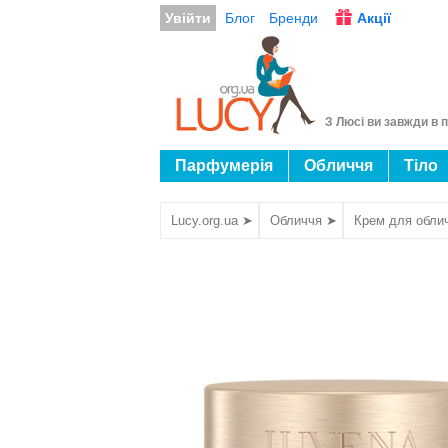
Увійти
Блог
Бренди
Акції
З Люсі ви завжди в п
Парфумерія
Обличчя
Тіло
Lucy.org.ua ➤
Обличчя ➤
Крем для обли