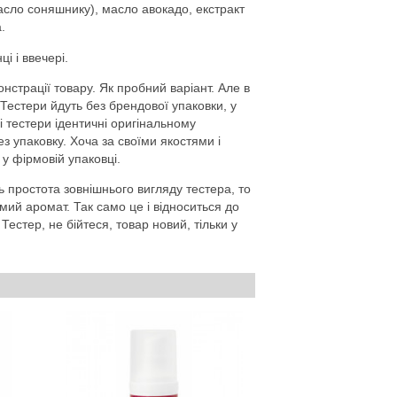
масло соняшнику), масло авокадо, екстракт
.
і і ввечері.
нстрації товару. Як пробний варіант. Але в
Тестери йдуть без брендової упаковки, у
і тестери ідентичні оригінальному
з упаковку. Хоча за своїми якостями і
у фірмовій упаковці.
 простота зовнішнього вигляду тестера, то
мий аромат. Так само це і відноситься до
естер, не бійтеся, товар новий, тільки у