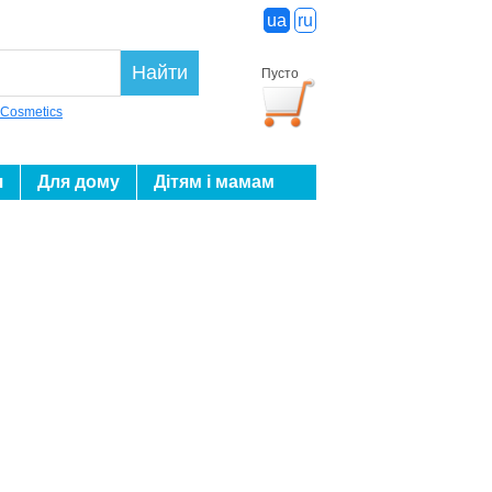
ua
ru
Найти
Пусто
 Cosmetics
я
Для дому
Дітям і мамам