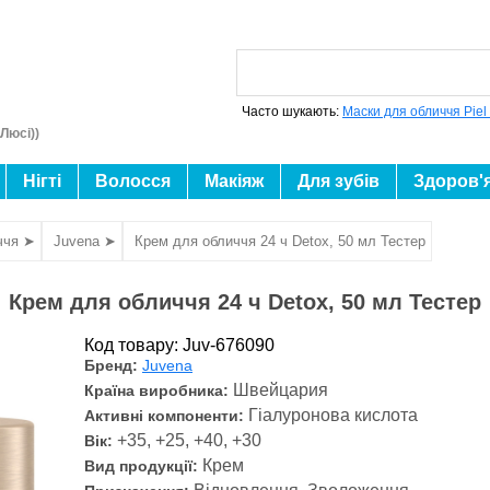
Часто шукають:
Маски для обличчя Piel
Люсі))
Нігті
Волосся
Макіяж
Для зубів
Здоров'
ччя ➤
Juvena ➤
Крем для обличчя 24 ч Detox, 50 мл Тестер
Крем для обличчя 24 ч Detox, 50 мл Тестер
Код товару: Juv-676090
Бренд:
Juvena
Швейцария
Країна виробника:
Гіалуронова кислота
Активні компоненти:
+35, +25, +40, +30
Вік:
Крем
Вид продукції: