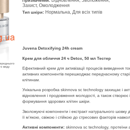
Відновлення, Зволоження,
Призначення:
Захист, Омолодження
Нормальна, Для всіх типів
Тип шкіри:
Juvena Detoxifying 24h cream
Крем для обличчя 24 ч Detox, 50 мл Тестер
переднього
го виду
Ефективний крем для активізації процесів виведення ток
активних компонентів перешкоджає передчасному старінн
клітинам.
Унікальна розробка skinnova sc technology захищає і акт
відновлення і продовження молодості, а також створює
формування здорових клітин шкіри.
Зволожуючі компоненти і екстракт натурального шовку 
її м'якою, свіжою і стійкою до стресових факторів навк
Активні компоненти:
skinnova sc technology, протеїни 