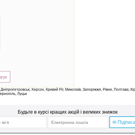
дгук
ів, Дніпропетровськ, Херсон, Кривий Ріг, Миколаїв, Запоріжжя, Рівне, Полтава, К
Тернопіль, Луцьк
Будьте в курсі кращих акцій і великих знижок
✉ Підпис