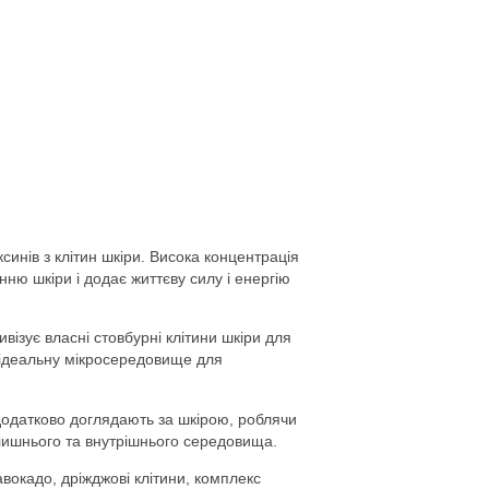
синів з клітин шкіри. Висока концентрація
ю шкіри і додає життєву силу і енергію
ивізує власні стовбурні клітини шкіри для
 ідеальну мікросередовище для
додатково доглядають за шкірою, роблячи
олишнього та внутрішнього середовища.
авокадо, дріжджові клітини, комплекс