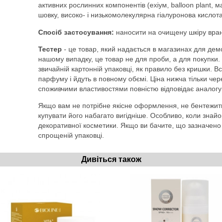
активних рослинних компонентів (ехіум, balloon plant, 
шовку, високо- і низькомолекулярна гіалуронова кислота
Спосіб застосування:
наносити на очищену шкіру вранц
Тестер
- це товар, який надається в магазинах для демо
нашому випадку, це товар не для проби, а для покупки. 
звичайній картонній упаковці, як правило без кришки. Вс
парфуму і йдуть в повному обємі. Ціна нижча тільки чере
споживчими властивостями повністю відповідає аналогу 
Якщо вам не потрібне якісне оформлення, не бентежить
купувати його набагато вигідніше. Особливо, коли знайо
декоративної косметики. Якщо ви бачите, що зазначено Т
спрощеній упаковці.
Дивіться також