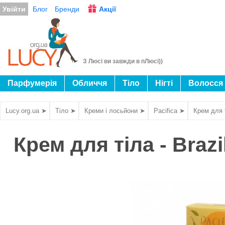
Увійти
Блог
Бренди
Акції
З Люсі ви завжди в пЛюсі))
Парфумерія
Обличчя
Тіло
Нігті
Волосся
Lucy.org.ua ➤
Тіло ➤
Креми і лосьйони ➤
Pacifica ➤
Крем для т
Крем для тіла - Brazi