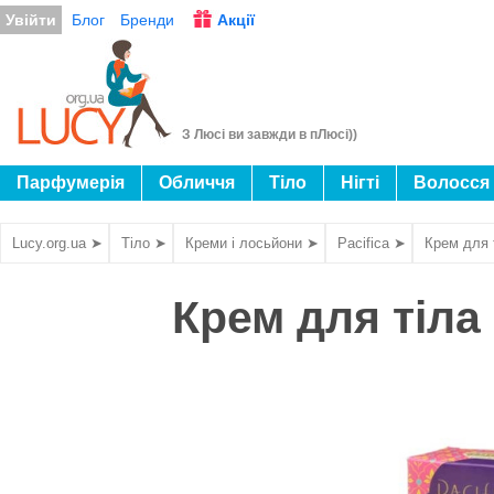
Увійти
Блог
Бренди
Акції
З Люсі ви завжди в пЛюсі))
Парфумерія
Обличчя
Тіло
Нігті
Волосся
Lucy.org.ua ➤
Тіло ➤
Креми і лосьйони ➤
Pacifica ➤
Крем для т
Крем для тіла 