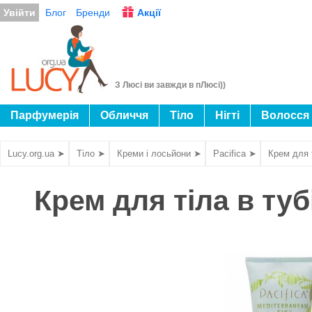
Увійти
Блог
Бренди
Акції
З Люсі ви завжди в пЛюсі))
Парфумерія
Обличчя
Тіло
Нігті
Волосся
Lucy.org.ua ➤
Тіло ➤
Креми і лосьйони ➤
Pacifica ➤
Крем для т
Крем для тіла в тубі