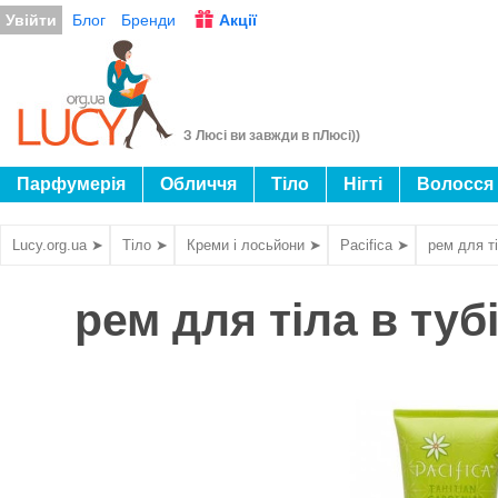
Увійти
Блог
Бренди
Акції
З Люсі ви завжди в пЛюсі))
Парфумерія
Обличчя
Тіло
Нігті
Волосся
Lucy.org.ua ➤
Тіло ➤
Креми і лосьйони ➤
Pacifica ➤
рем для ті
рем для тіла в тубі 