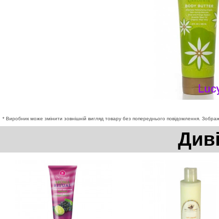
* Виробник може змінити зовнішній вигляд товару без попереднього повідомлення. Зображе
Див