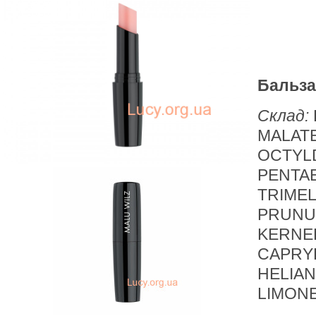
Бальзам
Склад:
MALAT
OCTYLD
PENTAE
TRIMEL
PRUNUS
KERNEL
CAPRY
HELIAN
LIMONEN