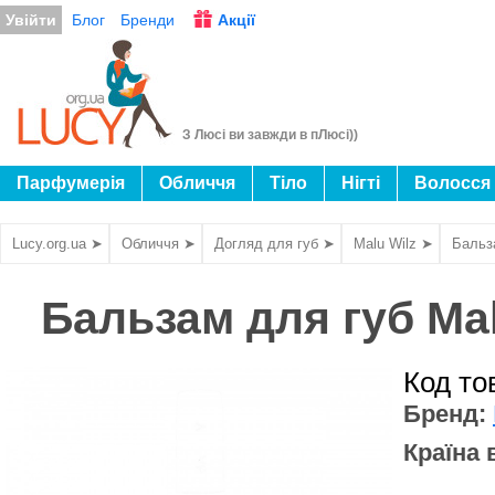
Увійти
Блог
Бренди
Акції
З Люсі ви завжди в пЛюсі))
Парфумерія
Обличчя
Тіло
Нігті
Волосся
Lucy.org.ua ➤
Обличчя ➤
Догляд для губ ➤
Malu Wilz ➤
Бальза
Бальзам для губ Malu
Код то
Бренд:
Країна