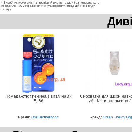
* Виробник може змінити зовнішній вигляд товару без попереднього
повідомлення. Зображення можуть відрізнятися від дійсного виду
товару
Див
Помада-стік гігієнічна з вітамінами
Сироватка для шкіри навко
Е, В6
губ - Квіти апельсина /
Бренд:
Omi Brotherhood
Бренд:
Green Energy Org