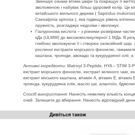
Зменшує ознаки втоми шкіри та покращує її життє
зволоженою і набуває більш здоровий колір. Це к
китайського мильного дерева ( Sapindus mukorossi
Caesalpinia spinosa ), яка підвищує рівень клітинної
пружність, розгладжує недоліки і зволожує.
Гіалуронова кислота – з різними розмірами части
кДа (ULMW) до високомолекулярної 1 МДа. В резуль
глибоко зволожуючи її і створює оклюзійний шар. 
рослинні екстракти морського фенхелю, гамамеліс
каштана, троянди, авокадо та кукурудзяної олії, а т
Активні інгредієнти:
Matrixyl 3-Peptide, HYA – STIM 3-P
екстракт морського фенхелю, екстракт зеленого чаю, ек
екстракт кінського каштана, вітамін A, вітамін E, вітамін B
троянда, кукурудзяна олія, масло ши, алантоїн, бджолин
Спосіб використання:
Нанесіть невелику кількість конц
очей. Залишити до вбирання. Нанесіть відповідний денн
Дивіться також