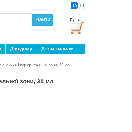
ua
ru
Найти
Пусто
я
Для дому
Дітям і мамам
бличчя і періорбітальної зони, 30 мл
льної зони, 30 мл