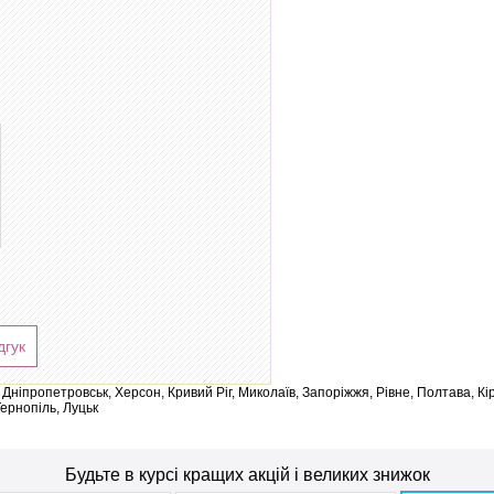
дгук
ів, Дніпропетровськ, Херсон, Кривий Ріг, Миколаїв, Запоріжжя, Рівне, Полтава, К
Тернопіль, Луцьк
Будьте в курсі кращих акцій і великих знижок