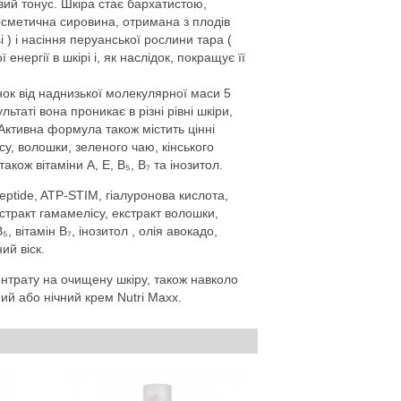
вий тонус. Шкіра стає бархатистою,
осметична сировина, отримана з плодів
 ) і насіння перуанської рослини тара (
 енергії в шкірі і, як наслідок, покращує її
нок від наднизької молекулярної маси 5
таті вона проникає в різні рівні шкіри,
Активна формула також містить цінні
у, волошки, зеленого чаю, кінського
акож вітаміни A, E, B₅, B₇ та інозитол.
eptide, ATP-STIM, гіалуронова кислота,
стракт гамамелісу, екстракт волошки,
₅, вітамін B₇, інозитол , олія авокадо,
ий віск.
ентрату на очищену шкіру, також навколо
ий або нічний крем Nutri Maxx.