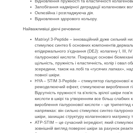
Відновлення пружності та еластичності колагенов
Запобігання надмірної деградації колагенових во
Оклюзійна і розгладжуюча дія.
Відновлення здорового кольору.
Найважливіші діючі речовини:
Matrixyl 3-Peptide – інноваційний дуже сильний 
стимулює синтез 6 основних компонентів дермал
епідермального з’єднання (DEJ): колагену I, III, IV
гіалуронової кислоти. Покращує основні біомехані
щільність, пружність і еластичність, колір і овал
зсередини, також на лобі та «гусячих лапках», н
повної шкіри.
HYA – STIM 3-Peptide – стимулятор гіалуронової 
ремоделюючий ефект, стимулюючи вироблення гіа
Відсутність пружності та в’ялість зрілої шкіри пов’
кислоти в шкірі та утворенням все більш слабких
вироблення гіалуронової кислоти – це трипептид н
напрямках: він сильно стимулює синтез гіалуроново
шкіри, захищає структуру колагенового матриксу та 
ATP-STIM – це сучасний інгредієнт, який стимулю
зовнішній вигляд поверхні шкіри за рахунок реактив