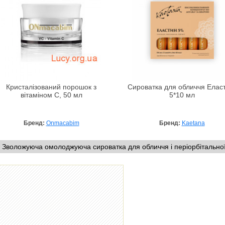
Кристалізований порошок з
Сироватка для обличчя Елас
вітаміном С, 50 мл
5*10 мл
Бренд:
Onmacabim
Бренд:
Kaetana
 Зволожуюча омолоджуюча сироватка для обличчя і періорбітальної