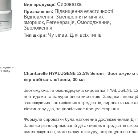
Сироватка
Вид продукції:
Підвищення еластичності,
Призначення:
Відновлення, Зменшення мімічних
зморшок, Регенерація, Омолодження,
Зволоження
Чутлива, Для всіх типів
Тип шкіри:
переднього
го виду
Chantarelle HYALUGENE 12.5% Serum - Зволожуюча 
періорбітальної зони, 30 мл
Зволожуюча та омолоджуюча сироватка HYALUGENE 12,
пептидами та гіалуроновою кислотою. Завдяки інноваці
зволожуючих і антивікових інгредієнтів, сироватка має 
ліфтингову дію, та уповільнює процес старіння.
Формула сироватки була натхненна дослідженнями ДНК в
Завдяки різноспрямованій дії активних інгредієнтів шкі
омолоджується, має гладку текстуру, покращується елас