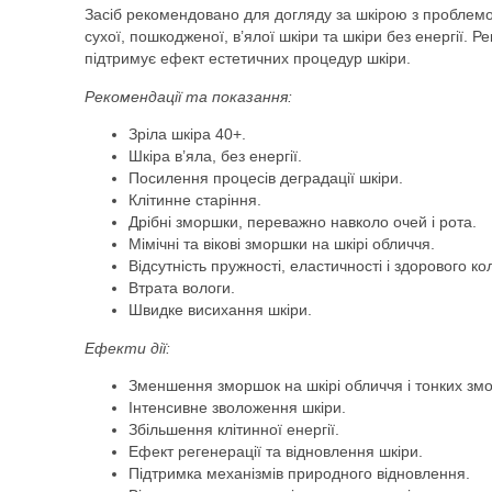
Засіб рекомендовано для догляду за шкірою з проблемою
сухої, пошкодженої, в’ялої шкіри та шкіри без енергії. 
підтримує ефект естетичних процедур шкіри.
Рекомендації та показання:
Зріла шкіра 40+.
Шкіра в’яла, без енергії.
Посилення процесів деградації шкіри.
Клітинне старіння.
Дрібні зморшки, переважно навколо очей і рота.
Мімічні та вікові зморшки на шкірі обличчя.
Відсутність пружності, еластичності і здорового ко
Втрата вологи.
Швидке висихання шкіри.
Ефекти дії:
Зменшення зморшок на шкірі обличчя і тонких змо
Інтенсивне зволоження шкіри.
Збільшення клітинної енергії.
Ефект регенерації та відновлення шкіри.
Підтримка механізмів природного відновлення.