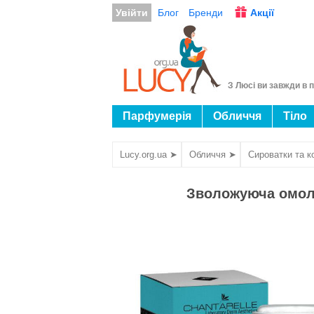
Увійти
Блог
Бренди
Акції
З Люсі ви завжди в п
Парфумерія
Обличчя
Тіло
Lucy.org.ua ➤
Обличчя ➤
Сироватки та к
Зволожуюча омоло