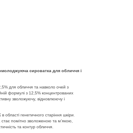
омолоджуюча сироватка для обличчя і
5% для обличчя та навколо очей з
йній формулі з 12,5% концентрованих
активну зволожуючу, відновлюючу і
 області генетичного старіння шкіри.
ра стає помітно зволоженою та м’якою,
тичність та контур обличчя.