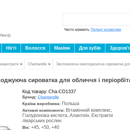
Часто шукають:
Пеларт косметика
Люсі))
Нігті
Волосся
Макіяж
Для зубів
Здоров'
онцентрати ➤
Chantarelle ➤
Зволожуюча омолоджуюча сироватка для о
джуюча сироватка для обличчя і періорбіта
Код товару: Cha-CD1337
Бренд:
Chantarelle
Польша
Країна виробника:
Вітамінний комплекс,
Активні компоненти:
Гіалуронова кислота, Алантоїн, Екстракти
лікарських рослин
+45, +50, +40
Вік: