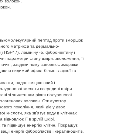
их волокон.
локон.
низькомолекулярний пептид проти зморшок
ьного матрикса та дермально-
 (і HSP47), ламініну -5, фібронектину і
чні параметри стану шкіри: зволоження, її
 обличчя, завдяки чому заповнює зморшки
адаючи видимий ефект більш гладкої та
кислоти, надає зміцнюючий і
луронової кислоти всередині шкіри.
язані зі зниженням рівня гіалуронової
 колагенових волокон. Стимулятор
ового покоління, який діє у двох
ї кислоти, яка зв’язує воду в клітинах
відновлює її в зрілій шкірі.
є та підвищує енергію клітин. Покращує
ації енергії фібробластів і кератиноцитів.