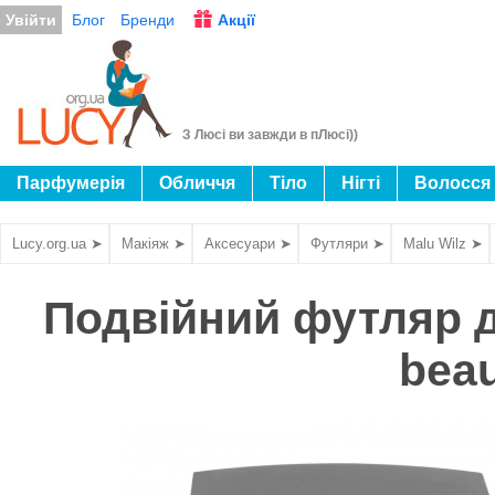
Увійти
Блог
Бренди
Акції
З Люсі ви завжди в пЛюсі))
Парфумерія
Обличчя
Тіло
Нігті
Волосся
Lucy.org.ua ➤
Макіяж ➤
Аксесуари ➤
Футляри ➤
Malu Wilz ➤
Подвійний футляр дл
beau