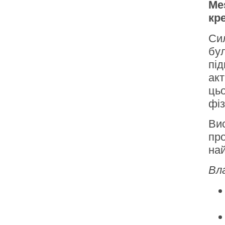
Me
кр
Сил
бул
пі
акт
ць
фіз
Вис
пр
на
Вл