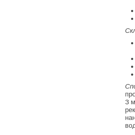
Ск
Сп
про
З 
рек
на
вод