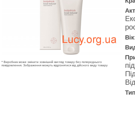
Кр
Акт
Ек
ро
Вік
Вид
Пр
* Виробник може змінити зовнішній вигляд товару без попереднього
пі
повідомлення. Зображення можуть відрізнятися від дійсного виду товару
Пі
Ві
Тип