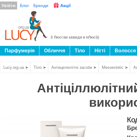
Увійти
Блог
Бренди
Акції
З Люсі ви завжди в пЛюсі))
Парфумерія
Обличчя
Тіло
Нігті
Волосся
Lucy.org.ua ➤
Тіло ➤
Антицелюлітні засоби ➤
Mesoestetic ➤
А
Антіціллюлітни
викорис
Ко
Бр