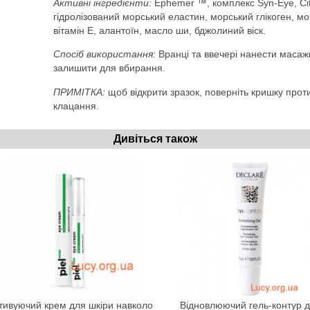
Активні інгредієнти:
Ephemer ™, комплекс Syn-Eye, Cit
гідролізований морський еластин, морський глікоген, мо
вітамін Е, алантоїн, масло ши, бджолиний віск.
Спосіб використання:
Вранці та ввечері нанести масаж
залишити для вбирання.
ПРИМІТКА:
щоб відкрити зразок, поверніть кришку проти
клацання.
Дивіться також
тивуючий крем для шкіри навколо
Відновлюючий гель-контур 