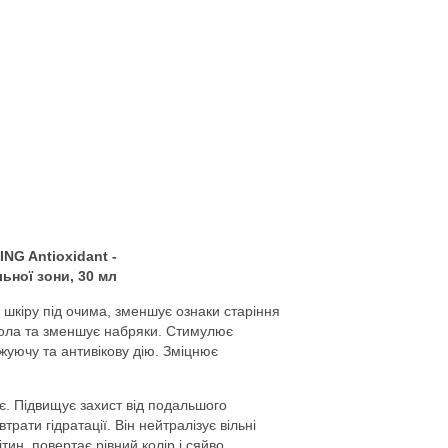
NG Antioxidant -
ьної зони, 30 мл
шкіру під очима, зменшує ознаки старіння
 кола та зменшує набряки. Стимулює
жуючу та антивікову дію. Зміцнює
ує. Підвищує захист від подальшого
ати гідратації. Він нейтралізує вільні
тин, повертає рівний колір і сяйво.