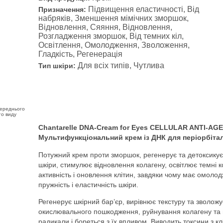
Підвищення еластичності, Від
Призначення:
набряків, Зменшення мімічних зморшок,
Відновлення, Сяяння, Відновлення,
Розгладження зморшок, Від темних кіл,
Освітлення, Омолодження, Зволоження,
Гладкість, Регенерація
Для всіх типів, Чутлива
Тип шкіри:
переднього
го виду
Chantarelle DNA-Cream for Eyes CELLULAR ANTI-AGEI
Мультифункціональний крем із ДНК для періорбітал
Потужний крем проти зморшок, регенерує та детоксикує 
шкіри, стимулює відновлення колагену, освітлює темні
активність і оновлення клітин, завдяки чому має омолод
пружність і еластичність шкіри.
Регенерує шкірний бар’єр, вирівнює текстуру та зволож
окислювального пошкодження, руйнування колагену та втр
радикали і бореться з їх впливом. Виводить токсини з клі