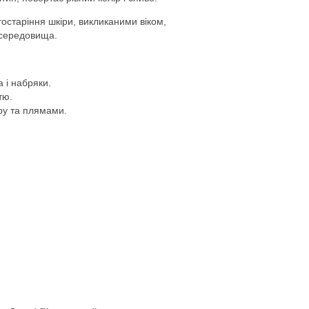
остаріння шкіри, викликаними віком,
 середовища.
 і набряки.
тю.
ору та плямами.