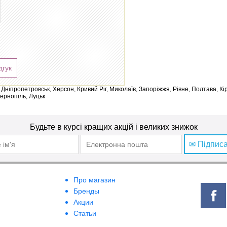
дгук
ів, Дніпропетровськ, Херсон, Кривий Ріг, Миколаїв, Запоріжжя, Рівне, Полтава, К
Тернопіль, Луцьк
Будьте в курсі кращих акцій і великих знижок
✉ Підпис
Про магазин
Бренды
Акции
Статьи