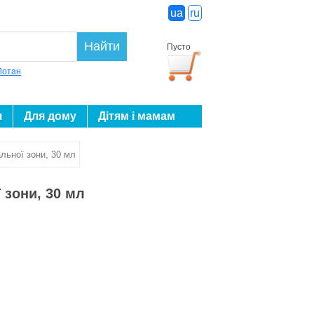
ua
ru
Найти
Пусто
Лотан
я
Для дому
Дітям і мамам
льної зони, 30 мл
 зони, 30 мл