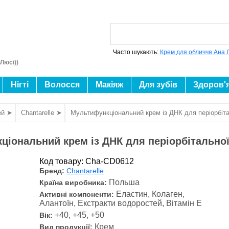
Часто шукають:
Крем для обличчя Ана 
Люсі))
Нігті
Волосся
Макіяж
Для зубів
Здоров'
ей ➤
Chantarelle ➤
Мультифункціональний крем із ДНК для періорбіта
іональний крем із ДНК для періорбітальної
Код товару: Cha-CD0612
Бренд:
Chantarelle
Польша
Країна виробника:
Еластин, Колаген,
Активні компоненти:
Алантоїн, Екстракти водоростей, Вітамін Е
+40, +45, +50
Вік:
Крем
Вид продукції: