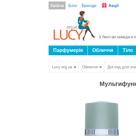
Увійти
Блог
Бренди
Акції
З Люсі ви завжди в п
Парфумерія
Обличчя
Тіло
Lucy.org.ua ➤
Обличчя ➤
Догляд для оч
Мультифункц