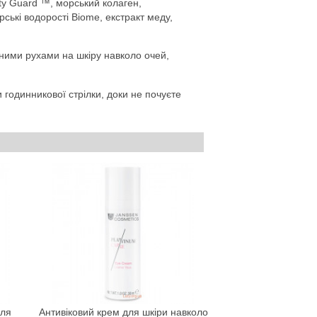
y Guard ™, морський колаген,
рські водорості Biome, екстракт меду,
ними рухами на шкіру навколо очей,
 годинникової стрілки, доки не почуєте
для
Антивіковий крем для шкіри навколо