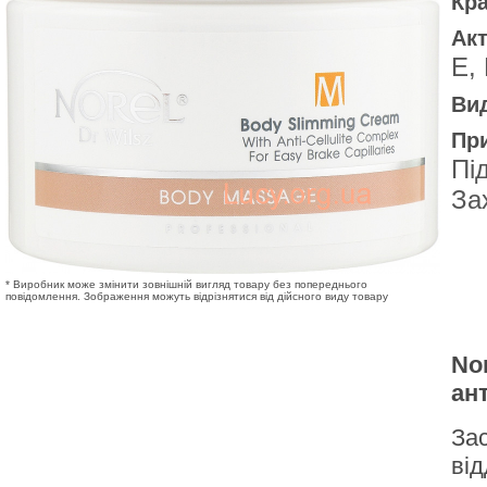
Кр
Акт
Е,
Вид
Пр
Пі
За
* Виробник може змінити зовнішній вигляд товару без попереднього
повідомлення. Зображення можуть відрізнятися від дійсного виду товару
No
ан
Зас
від