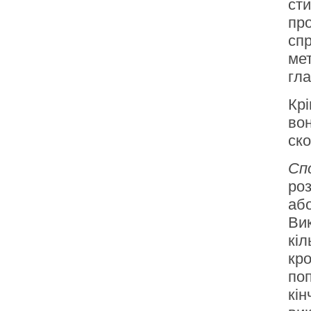
сти
про
сп
мет
гл
Крі
вон
ск
Сп
ро
або
Вик
кіл
кро
по
кін