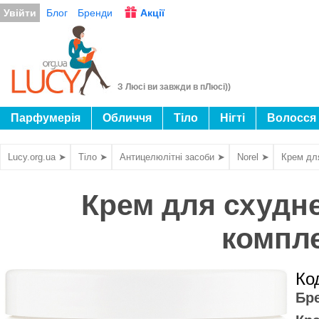
Увійти
Блог
Бренди
Акції
З Люсі ви завжди в пЛюсі))
Парфумерія
Обличчя
Тіло
Нігті
Волосся
Lucy.org.ua ➤
Тіло ➤
Антицелюлітні засоби ➤
Norel ➤
Крем дл
Крем для схудн
компле
Ко
Бр