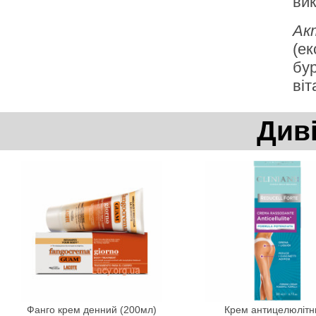
ви
Акт
(ек
бур
віт
Див
Фанго крем денний (200мл)
Крем антицелюлітн