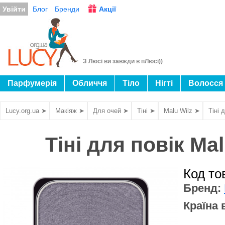
Увійти
Блог
Бренди
Акції
З Люсі ви завжди в пЛюсі))
Парфумерія
Обличчя
Тіло
Нігті
Волосся
Lucy.org.ua ➤
Макіяж ➤
Для очей ➤
Тіні ➤
Malu Wilz ➤
Тіні 
Тіні для повік M
Код то
Бренд:
Країна