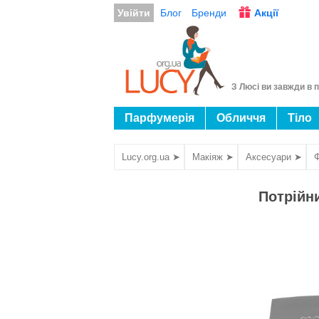
Увійти
Блог
Бренди
Акції
З Люсі ви завжди в п
Парфумерія
Обличчя
Тіло
Lucy.org.ua ➤
Макіяж ➤
Аксесуари ➤
Потрійни