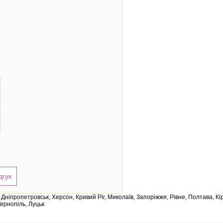
дгук
ів, Дніпропетровськ, Херсон, Кривий Ріг, Миколаїв, Запоріжжя, Рівне, Полтава, К
Тернопіль, Луцьк