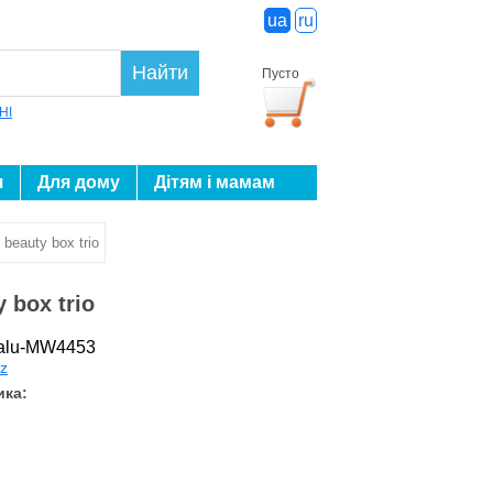
ua
ru
Найти
Пусто
HI
я
Для дому
Дітям і мамам
beauty box trio
 box trio
Malu-MW4453
lz
ика: