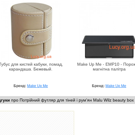
Тубус для кистей кабуки, помад,
Make Up Me - EMP10 - Поро
карандаша. Бежевый.
магнітна палітра
Бренд:
Make Up Me
Бренд:
Make Up Me
дгуки
про Потрійний футляр для тіней і рум'ян Malu Wilz beauty box t