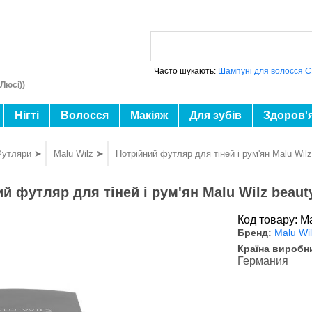
Часто шукають:
Шампуні для волосся C
Люсі))
Нігті
Волосся
Макіяж
Для зубів
Здоров'
Футляри ➤
Malu Wilz ➤
Потрійний футляр для тіней і рум'ян Malu Wilz 
й футляр для тіней і рум'ян Malu Wilz beauty
Код товару: 
Бренд:
Malu Wi
Країна виробн
Германия