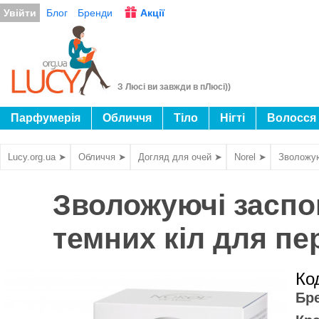
Увійти
Блог
Бренди
Акції
З Люсі ви завжди в пЛюсі))
Парфумерія
Обличчя
Тіло
Нігті
Волосся
Lucy.org.ua ➤
Обличчя ➤
Догляд для очей ➤
Norel ➤
Зволожуюч
Зволожуючі заспок
темних кіл для пе
Ко
Бр