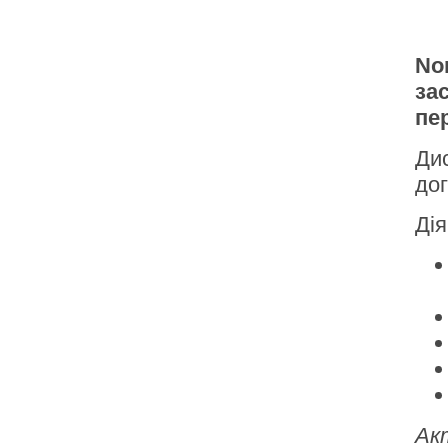
No
за
пе
Дис
дог
Дія
Ак