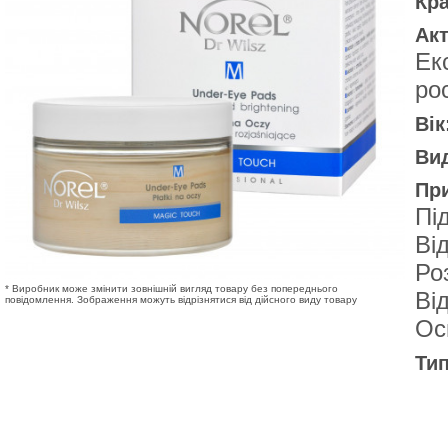
Кр
Акт
Ек
ро
Вік
Вид
Пр
Пі
Від
Ро
* Виробник може змінити зовнішній вигляд товару без попереднього
Від
повідомлення. Зображення можуть відрізнятися від дійсного виду товару
Ос
Тип