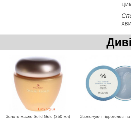
цим
Сп
хви
Див
Золоте масло Solid Gold (250 мл)
Зволожуючі гідрогелеві пат