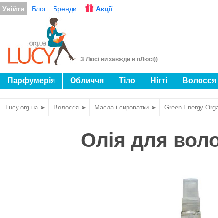
Увійти
Блог
Бренди
Акції
З Люсі ви завжди в пЛюсі))
Парфумерія
Обличчя
Тіло
Нігті
Волосся
Lucy.org.ua ➤
Волосся ➤
Масла і сироватки ➤
Green Energy Org
Олія для воло