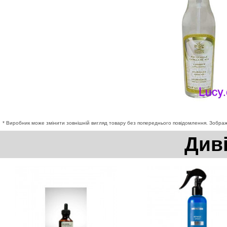
* Виробник може змінити зовнішній вигляд товару без попереднього повідомлення. Зображе
Див