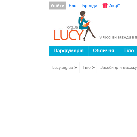
Увійти
Блог
Бренди
Акції
З Люсі ви завжди в п
Парфумерія
Обличчя
Тіло
Lucy.org.ua ➤
Тіло ➤
Засоби для масажу 