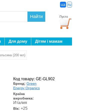
ua
ru
Найти
Пусто
я
Для дому
Дітям і мамам
ельсина (200 мл)
Код товару: GE-GL902
Бренд:
Green
Energy Organics
Країна
виробника:
Италия
+25
Вік: