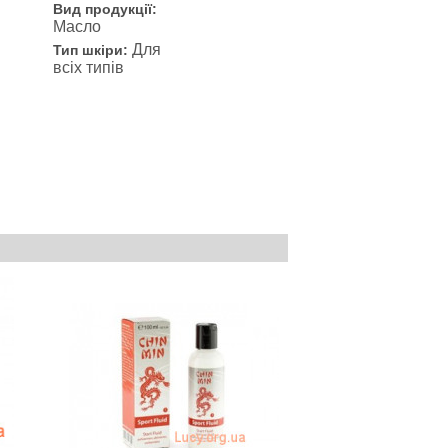
Вид продукції:
Масло
Для
Тип шкіри:
всіх типів