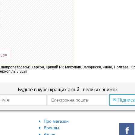
дгук
ів, Дніпропетровськ, Херсон, Кривий Ріг, Миколаїв, Запоріжжя, Рівне, Полтава, К
Тернопіль, Луцьк
Будьте в курсі кращих акцій і великих знижок
✉ Підпис
Про магазин
Бренды
Акции