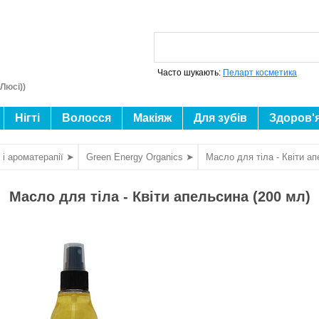
Часто шукають:
Пеларт косметика
Люсі))
Нігті
Волосся
Макіяж
Для зубів
Здоров'
і ароматерапії ➤
Green Energy Organics ➤
Масло для тіла - Квіти ап
Масло для тіла - Квіти апельсина (200 мл)