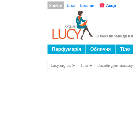
Увійти
Блог
Бренди
Акції
З Люсі ви завжди в п
Парфумерія
Обличчя
Тіло
Lucy.org.ua ➤
Тіло ➤
Засоби для масажу 