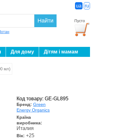
ua
ru
Найти
Пусто
Лотан
я
Для дому
Дітям і мамам
00 мл)
Код товару: GE-GL895
Бренд:
Green
Energy Organics
Країна
виробника:
Италия
+25
Вік: