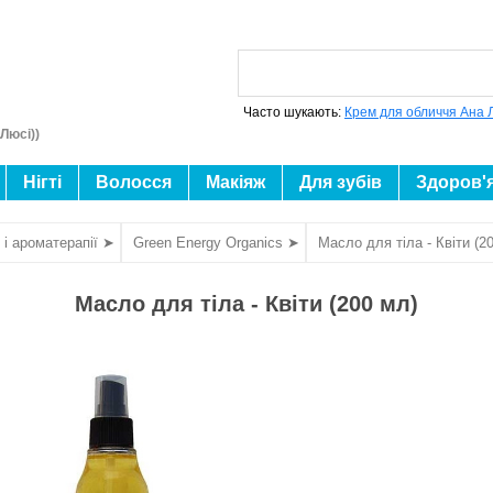
Часто шукають:
Крем для обличчя Ана 
Люсі))
Нігті
Волосся
Макіяж
Для зубів
Здоров'
і ароматерапії ➤
Green Energy Organics ➤
Масло для тіла - Квіти (2
Масло для тіла - Квіти (200 мл)