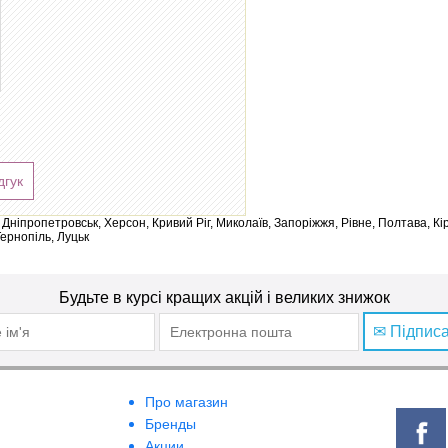
дгук
ів, Дніпропетровськ, Херсон, Кривий Ріг, Миколаїв, Запоріжжя, Рівне, Полтава, К
Тернопіль, Луцьк
Будьте в курсі кращих акцій і великих знижок
✉ Підпис
Про магазин
Бренды
Акции