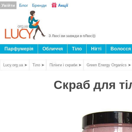
Увійти
Блог
Бренди
Акції
З Люсі ви завжди в пЛюсі))
Парфумерія
Обличчя
Тіло
Нігті
Волосся
Lucy.org.ua ➤
Тіло ➤
Пілінги і скраби ➤
Green Energy Organics ➤
Скраб для ті