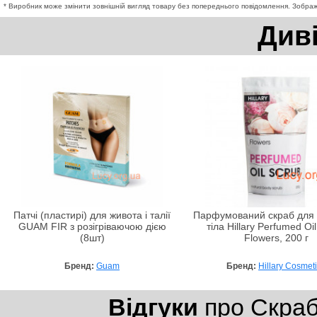
* Виробник може змінити зовнішній вигляд товару без попереднього повідомлення. Зображе
Див
Патчі (пластирі) для живота і талії
Парфумований скраб для 
GUAM FIR з розігріваючою дією
тіла Hillary Perfumed Oi
(8шт)
Flowers, 200 г
Бренд:
Guam
Бренд:
Hillary Cosmet
Відгуки
про Скраб 