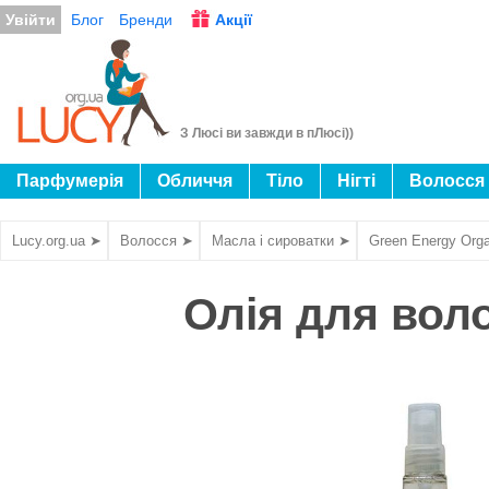
Увійти
Блог
Бренди
Акції
З Люсі ви завжди в пЛюсі))
Парфумерія
Обличчя
Тіло
Нігті
Волосся
Lucy.org.ua ➤
Волосся ➤
Масла і сироватки ➤
Green Energy Org
Олія для воло